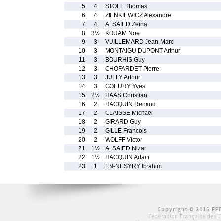
5
4
STOLL Thomas
6
4
ZIENKIEWICZ Alexandre
7
4
ALSAIED Zeina
8
3½
KOUAM Noe
9
3
VUILLEMARD Jean-Marc
10
3
MONTAIGU DUPONT Arthur
11
3
BOURHIS Guy
12
3
CHOFARDET Pierre
13
3
JULLY Arthur
14
3
GOEURY Yves
15
2½
HAAS Christian
16
2
HACQUIN Renaud
17
2
CLAISSE Michael
18
2
GIRARD Guy
19
2
GILLE Francois
20
2
WOLFF Victor
21
1½
ALSAIED Nizar
22
1½
HACQUIN Adam
23
1
EN-NESYRY Ibrahim
Copyright © 2015 FFE
Fédération Française des 