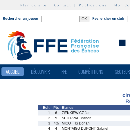
Plan du site
|
Contact
|
Publications
|
Mon C
Rechercher un joueur
Rechercher un club
ACCUEIL
DÉCOUVRIR
FFE
COMPÉTITIONS
SECTEU
ci
R
Ech.
Pts
Blancs
1
6
ZIENKIEWICZ Jan
2
5
SCHIPPKE Manon
3
4½
MICOTTIS Dorian
4
4
MONTAIGU DUPONT Gabriel