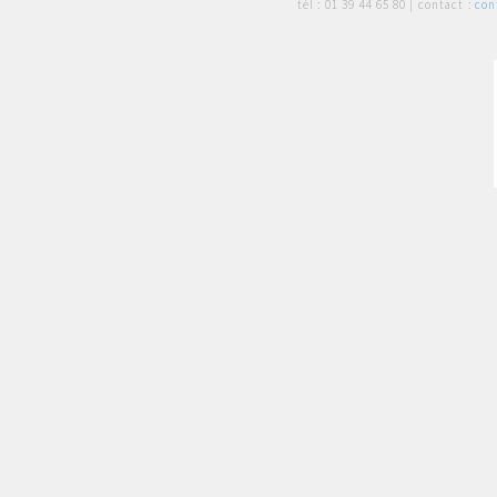
tél :
01 39 44 65 80
| contact :
con