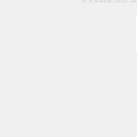
tél :
01 39 44 65 80
| contact :
con