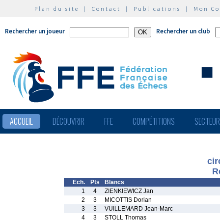
Plan du site
|
Contact
|
Publications
|
Mon C
Rechercher un joueur
Rechercher un club
ACCUEIL
DÉCOUVRIR
FFE
COMPÉTITIONS
SECTEU
ci
R
Ech.
Pts
Blancs
1
4
ZIENKIEWICZ Jan
2
3
MICOTTIS Dorian
3
3
VUILLEMARD Jean-Marc
4
3
STOLL Thomas