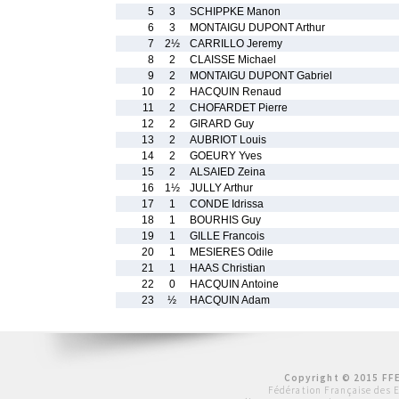
5
3
SCHIPPKE Manon
6
3
MONTAIGU DUPONT Arthur
7
2½
CARRILLO Jeremy
8
2
CLAISSE Michael
9
2
MONTAIGU DUPONT Gabriel
10
2
HACQUIN Renaud
11
2
CHOFARDET Pierre
12
2
GIRARD Guy
13
2
AUBRIOT Louis
14
2
GOEURY Yves
15
2
ALSAIED Zeina
16
1½
JULLY Arthur
17
1
CONDE Idrissa
18
1
BOURHIS Guy
19
1
GILLE Francois
20
1
MESIERES Odile
21
1
HAAS Christian
22
0
HACQUIN Antoine
23
½
HACQUIN Adam
Copyright © 2015 FFE
Fédération Française des 