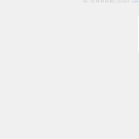
tél :
01 39 44 65 80
| contact :
con