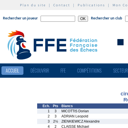
Plan du site
|
Contact
|
Publications
|
Mon C
Rechercher un joueur
Rechercher un club
ACCUEIL
DÉCOUVRIR
FFE
COMPÉTITIONS
SECTEU
ci
R
Ech.
Pts
Blancs
1
3
MICOTTIS Dorian
2
3
ADRIAN Leopold
3
2½
ZIENKIEWICZ Alexandre
4
2
CLAISSE Michael