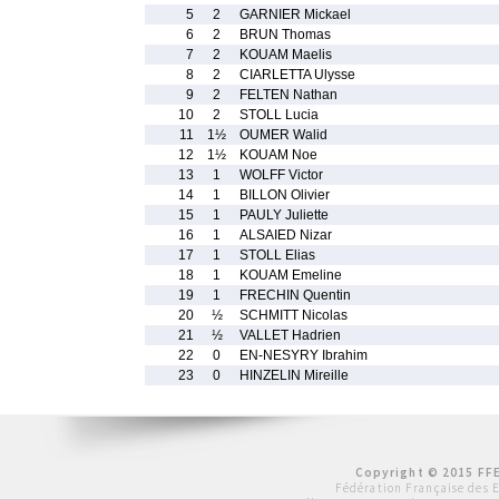
5
2
GARNIER Mickael
6
2
BRUN Thomas
7
2
KOUAM Maelis
8
2
CIARLETTA Ulysse
9
2
FELTEN Nathan
10
2
STOLL Lucia
11
1½
OUMER Walid
12
1½
KOUAM Noe
13
1
WOLFF Victor
14
1
BILLON Olivier
15
1
PAULY Juliette
16
1
ALSAIED Nizar
17
1
STOLL Elias
18
1
KOUAM Emeline
19
1
FRECHIN Quentin
20
½
SCHMITT Nicolas
21
½
VALLET Hadrien
22
0
EN-NESYRY Ibrahim
23
0
HINZELIN Mireille
Copyright © 2015 FFE
Fédération Française des 