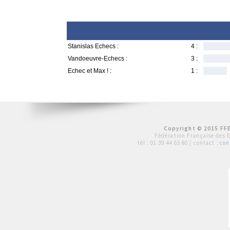
Stanislas Echecs :
4 :
Vandoeuvre-Echecs :
3 :
Echec et Max ! :
1 :
Copyright © 2015 FFE
Fédération Française des 
tél :
01 39 44 65 80
| contact :
con