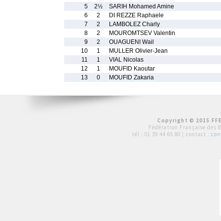
5
2½
SARIH Mohamed Amine
6
2
DI REZZE Raphaele
7
2
LAMBOLEZ Charly
8
2
MOUROMTSEV Valentin
9
2
OUAGUENI Wail
10
1
MULLER Olivier-Jean
11
1
VIAL Nicolas
12
1
MOUFID Kaoutar
13
0
MOUFID Zakaria
Copyright © 2015 FFE
Fédération Française des 
tél :
01 39 44 65 80
| contact :
con