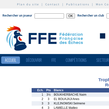
Plan du site
|
Contact
|
Publications
|
Mon C
Rechercher un joueur
Rechercher un club
ACCUEIL
DÉCOUVRIR
FFE
COMPÉTITIONS
SECTEU
Trop
R
Ech.
Pts
Blancs
1
3½
BOUKHERBACHE Naim
2
3
EL BOUAJAJI Anes
3
3
KLEJNOWSKI Selmene
4
3
LAMIELLE Matteo