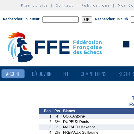
Plan du site
|
Contact
|
Publications
|
Mon C
Rechercher un joueur
Rechercher un club
ACCUEIL
DÉCOUVRIR
FFE
COMPÉTITIONS
SECTEU
R
Ech.
Pts
Blancs
1
4
GOIX Antoine
2
3½
DUPEUX Denis
3
3
MAZALTO Maxence
4
2½
FREMAUX Guillaume