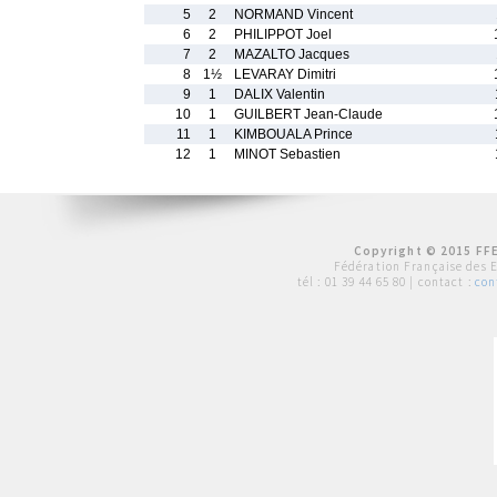
5
2
NORMAND Vincent
6
2
PHILIPPOT Joel
7
2
MAZALTO Jacques
8
1½
LEVARAY Dimitri
9
1
DALIX Valentin
10
1
GUILBERT Jean-Claude
11
1
KIMBOUALA Prince
12
1
MINOT Sebastien
Copyright © 2015 FFE
Fédération Française des 
tél :
01 39 44 65 80
| contact :
con