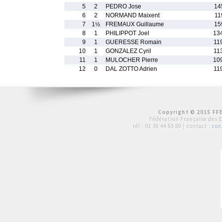
5
2
PEDRO Jose
14
6
2
NORMAND Maixent
11
7
1½
FREMAUX Guillaume
15
8
1
PHILIPPOT Joel
13
9
1
GUERESSE Romain
11
10
1
GONZALEZ Cyril
11
11
1
MULOCHER Pierre
10
12
0
DAL ZOTTO Adrien
11
Copyright © 2015 FFE
Fédération Française des 
tél :
01 39 44 65 80
| contact :
con