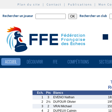
Plan du site
|
Contact
|
Publications
|
Mon C
Rechercher un joueur
Rechercher un club
ACCUEIL
DÉCOUVRIR
FFE
COMPÉTITIONS
SECTEU
R
Ech.
Pts
Blancs
1
3
EVENO Nathan
18
2
2½
DUFOUR Olivier
19
3
2
VRAI Michael
15
4
2
DUPEUX Calmin
11