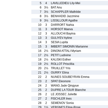
5
4
LAVILLEDIEU Lily-Mei
6
3½
BAT Anu
7
3½
SCHAPPLER Mathilde
8
3½
BENHADID Jazzmine
9
3½
LISSILLOUR Agathe
10
3
DARRORT Nahia
11
3
HORSOT Maeva
12
3
ALLOUCHI Bayina
13
3
GULIYEV Ayline
14
3
SESIA Lupita
15
3
IMBERT SIMONIN Marianne
16
2½
DINONI ATTALI Myriam
17
2½
PETIT Ludivine
18
2½
KALISKI Esther
19
2½
ROLLOT Priscillia
20
2½
TRUILLET Yris
21
2½
OURRY Elina
22
2
NUNES SOUBEYRAN Emma
23
2
SPAT Eleonore
24
2
WANG Jade Qingyue
25
2
DUPRE LA TOUR Blanche
26
2
LE JOSSEC Juliette
27
2
FISCHLER Ines
28
2
SEMENOV Sonia
29
1½
VERGNES Eline-Rose