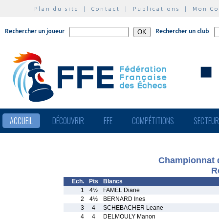
Plan du site
|
Contact
|
Publications
|
Mon C
Rechercher un joueur
Rechercher un club
ACCUEIL
DÉCOUVRIR
FFE
COMPÉTITIONS
SECTEU
Championnat d
R
Ech.
Pts
Blancs
1
4½
FAMEL Diane
2
4½
BERNARD Ines
3
4
SCHEBACHER Leane
4
4
DELMOULY Manon