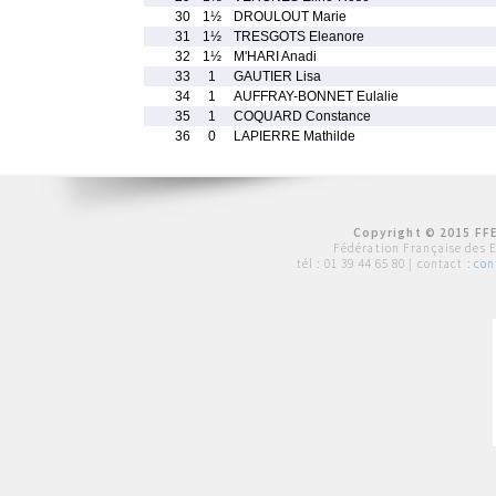
30
1½
DROULOUT Marie
31
1½
TRESGOTS Eleanore
32
1½
M'HARI Anadi
33
1
GAUTIER Lisa
34
1
AUFFRAY-BONNET Eulalie
35
1
COQUARD Constance
36
0
LAPIERRE Mathilde
Copyright © 2015 FFE
Fédération Française des 
tél :
01 39 44 65 80
| contact :
con