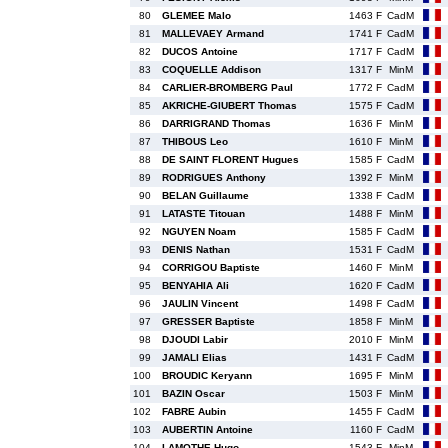
80
GLEMEE Malo
1463 F
CadM
81
MALLEVAEY Armand
1741 F
CadM
82
DUCOS Antoine
1717 F
CadM
83
COQUELLE Addison
1317 F
MinM
84
CARLIER-BROMBERG Paul
1772 F
CadM
85
AKRICHE-GIUBERT Thomas
1575 F
CadM
86
DARRIGRAND Thomas
1636 F
MinM
87
THIBOUS Leo
1610 F
MinM
88
DE SAINT FLORENT Hugues
1585 F
CadM
89
RODRIGUES Anthony
1392 F
MinM
90
BELAN Guillaume
1338 F
CadM
91
LATASTE Titouan
1488 F
MinM
92
NGUYEN Noam
1585 F
CadM
93
DENIS Nathan
1531 F
CadM
94
CORRIGOU Baptiste
1460 F
MinM
95
BENYAHIA Ali
1620 F
CadM
96
JAULIN Vincent
1498 F
CadM
97
GRESSER Baptiste
1858 F
MinM
98
DJOUDI Labir
2010 F
MinM
99
JAMALI Elias
1431 F
CadM
100
BROUDIC Keryann
1695 F
MinM
101
BAZIN Oscar
1503 F
MinM
102
FABRE Aubin
1455 F
CadM
103
AUBERTIN Antoine
1160 F
CadM
104
LAMOTHE Hugo
1543 F
MinM