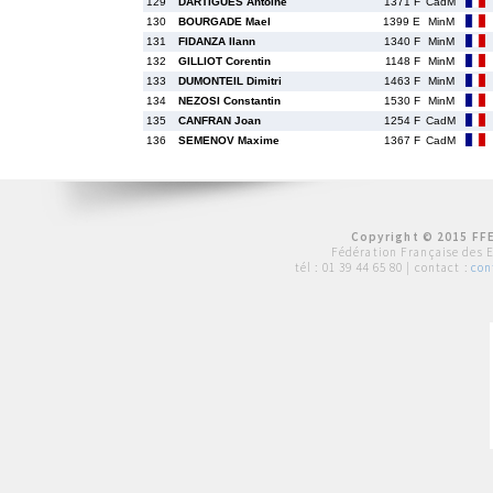
129
DARTIGUES Antoine
1371 F
CadM
130
BOURGADE Mael
1399 E
MinM
131
FIDANZA Ilann
1340 F
MinM
132
GILLIOT Corentin
1148 F
MinM
133
DUMONTEIL Dimitri
1463 F
MinM
134
NEZOSI Constantin
1530 F
MinM
135
CANFRAN Joan
1254 F
CadM
136
SEMENOV Maxime
1367 F
CadM
Copyright © 2015 FFE
Fédération Française des 
tél :
01 39 44 65 80
| contact :
con