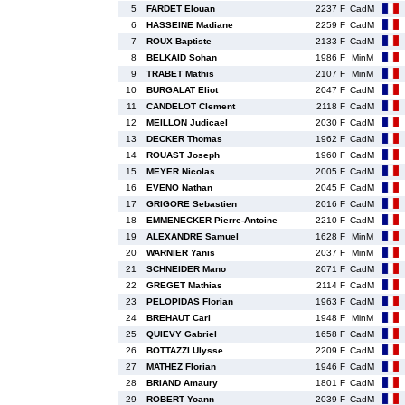
5
FARDET Elouan
2237 F
CadM
6
HASSEINE Madiane
2259 F
CadM
7
ROUX Baptiste
2133 F
CadM
8
BELKAID Sohan
1986 F
MinM
9
TRABET Mathis
2107 F
MinM
10
BURGALAT Eliot
2047 F
CadM
11
CANDELOT Clement
2118 F
CadM
12
MEILLON Judicael
2030 F
CadM
13
DECKER Thomas
1962 F
CadM
14
ROUAST Joseph
1960 F
CadM
15
MEYER Nicolas
2005 F
CadM
16
EVENO Nathan
2045 F
CadM
17
GRIGORE Sebastien
2016 F
CadM
18
EMMENECKER Pierre-Antoine
2210 F
CadM
19
ALEXANDRE Samuel
1628 F
MinM
20
WARNIER Yanis
2037 F
MinM
21
SCHNEIDER Mano
2071 F
CadM
22
GREGET Mathias
2114 F
CadM
23
PELOPIDAS Florian
1963 F
CadM
24
BREHAUT Carl
1948 F
MinM
25
QUIEVY Gabriel
1658 F
CadM
26
BOTTAZZI Ulysse
2209 F
CadM
27
MATHEZ Florian
1946 F
CadM
28
BRIAND Amaury
1801 F
CadM
29
ROBERT Yoann
2039 F
CadM