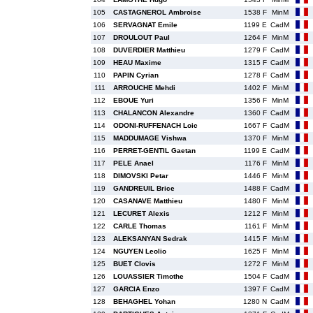
105
CASTAGNEROL Ambroise
1538 F
MinM
106
SERVAGNAT Emile
1199 E
CadM
107
DROULOUT Paul
1264 F
MinM
108
DUVERDIER Matthieu
1279 F
CadM
109
HEAU Maxime
1315 F
CadM
110
PAPIN Cyrian
1278 F
CadM
111
ARROUCHE Mehdi
1402 F
MinM
112
EBOUE Yuri
1356 F
MinM
113
CHALANCON Alexandre
1360 F
CadM
114
ODONI-RUFFENACH Loic
1667 F
CadM
115
MADDUMAGE Vishwa
1370 F
MinM
116
PERRET-GENTIL Gaetan
1199 E
CadM
117
PELE Anael
1176 F
MinM
118
DIMOVSKI Petar
1446 F
MinM
119
GANDREUIL Brice
1488 F
CadM
120
CASANAVE Matthieu
1480 F
MinM
121
LECURET Alexis
1212 F
MinM
122
CARLE Thomas
1161 F
MinM
123
ALEKSANYAN Sedrak
1415 F
MinM
124
NGUYEN Leolio
1625 F
MinM
125
BUET Clovis
1272 F
MinM
126
LOUASSIER Timothe
1504 F
CadM
127
GARCIA Enzo
1397 F
CadM
128
BEHAGHEL Yohan
1280 N
CadM