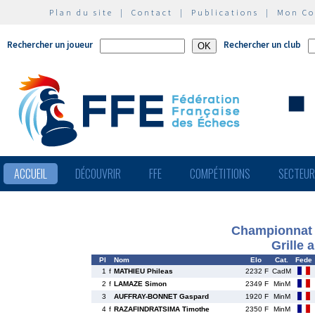
Plan du site
|
Contact
|
Publications
|
Mon C
Rechercher un joueur
Rechercher un club
ACCUEIL
DÉCOUVRIR
FFE
COMPÉTITIONS
SECTEU
Championnat 
Grille 
Pl
Nom
Elo
Cat.
Fede
1
f
MATHIEU Phileas
2232 F
CadM
2
f
LAMAZE Simon
2349 F
MinM
3
AUFFRAY-BONNET Gaspard
1920 F
MinM
4
f
RAZAFINDRATSIMA Timothe
2350 F
MinM