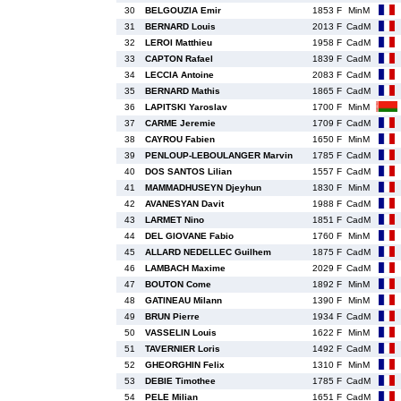
30
BELGOUZIA Emir
1853 F
MinM
31
BERNARD Louis
2013 F
CadM
32
LEROI Matthieu
1958 F
CadM
33
CAPTON Rafael
1839 F
CadM
34
LECCIA Antoine
2083 F
CadM
35
BERNARD Mathis
1865 F
CadM
36
LAPITSKI Yaroslav
1700 F
MinM
37
CARME Jeremie
1709 F
CadM
38
CAYROU Fabien
1650 F
MinM
39
PENLOUP-LEBOULANGER Marvin
1785 F
CadM
40
DOS SANTOS Lilian
1557 F
CadM
41
MAMMADHUSEYN Djeyhun
1830 F
MinM
42
AVANESYAN Davit
1988 F
CadM
43
LARMET Nino
1851 F
CadM
44
DEL GIOVANE Fabio
1760 F
MinM
45
ALLARD NEDELLEC Guilhem
1875 F
CadM
46
LAMBACH Maxime
2029 F
CadM
47
BOUTON Come
1892 F
MinM
48
GATINEAU Milann
1390 F
MinM
49
BRUN Pierre
1934 F
CadM
50
VASSELIN Louis
1622 F
MinM
51
TAVERNIER Loris
1492 F
CadM
52
GHEORGHIN Felix
1310 F
MinM
53
DEBIE Timothee
1785 F
CadM
54
PELE Milian
1651 F
CadM