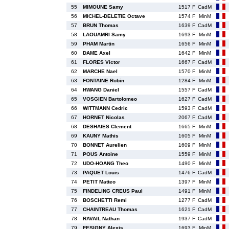
55
MIMOUNE Samy
1517 F
CadM
56
MICHEL-DELETIE Octave
1574 F
MinM
57
BRUN Thomas
1639 F
CadM
58
LAOUAMRI Samy
1693 F
MinM
59
PHAM Martin
1656 F
MinM
60
DAME Axel
1642 F
MinM
61
FLORES Victor
1667 F
CadM
62
MARCHE Nael
1570 F
MinM
63
FONTAINE Robin
1284 F
MinM
64
HWANG Daniel
1557 F
CadM
65
VOSGIEN Bartolomeo
1627 F
CadM
66
WITTMANN Cedric
1593 F
CadM
67
HORNET Nicolas
2067 F
CadM
68
DESHAIES Clement
1665 F
MinM
69
KAUNY Mathis
1605 F
MinM
70
BONNET Aurelien
1609 F
MinM
71
POUS Antoine
1559 F
MinM
72
UDO-HOANG Theo
1490 F
MinM
73
PAQUET Louis
1476 F
CadM
74
PETIT Matteo
1397 F
MinM
75
FINDELING CREUS Paul
1491 F
MinM
76
BOSCHETTI Remi
1277 F
CadM
77
CHAINTREAU Thomas
1621 F
CadM
78
RAVAIL Nathan
1937 F
CadM
79
FESIGNY Alexis
1693 F
MinM