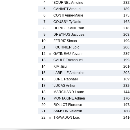
4
f
BOURNEL Antoine
232
5
CANIVET Arnaud
189
6
CONTI Anne-Marie
175
7
COUSSY Tyffanie
162
8
DERIGE KANE Yan
218
9
DREYFUS Jacques
203
10
FERRIZ Simon
199
11
FOURNIER Loic
206
12
m
GATINEAU Yovann
239
13
GAULT Emmanuel
199
14
KIM Jisu
201
15
LABELLE Ambroise
202
16
LONG Raphael
169
17
f
LUCAS Arthur
232
18
MARCHAND Laure
144
19
MONTAIGNE Adrien
170
20
ROLLOT Florence
197
21
SAMSON Valentin
180
22
m
TRAVADON Loic
241