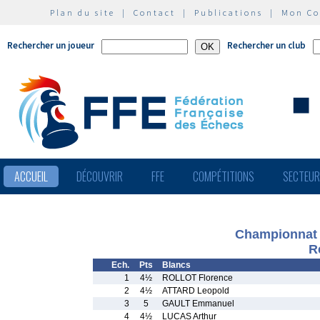
Plan du site
|
Contact
|
Publications
|
Mon C
Rechercher un joueur
Rechercher un club
ACCUEIL
DÉCOUVRIR
FFE
COMPÉTITIONS
SECTEU
Championnat 
R
Ech.
Pts
Blancs
1
4½
ROLLOT Florence
2
4½
ATTARD Leopold
3
5
GAULT Emmanuel
4
4½
LUCAS Arthur