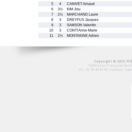
5
4
CANIVET Arnaud
6
3½
KIM Jisu
7
2½
MARCHAND Laure
8
3
DREYFUS Jacques
9
3
SAMSON Valentin
10
3
CONTI Anne-Marie
11
2½
MONTAIGNE Adrien
Copyright © 2015 FFE
Fédération Française des 
tél :
01 39 44 65 80
| contact :
con