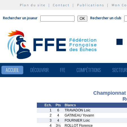
Plan du site
|
Contact
|
Publications
|
Mon C
Rechercher un joueur
Rechercher un club
ACCUEIL
DÉCOUVRIR
FFE
COMPÉTITIONS
SECTEU
Championnat 
R
Ech.
Pts
Blancs
1
6
TRAVADON Loic
2
4
GATINEAU Yovann
3
4
FOURNIER Loic
4
3½
ROLLOT Florence