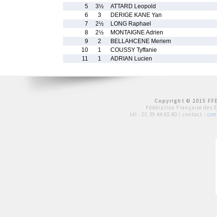
5
3½
ATTARD Leopold
6
3
DERIGE KANE Yan
7
2½
LONG Raphael
8
2½
MONTAIGNE Adrien
9
2
BELLAHCENE Meriem
10
1
COUSSY Tyffanie
11
1
ADRIAN Lucien
Copyright © 2015 FFE
Fédération Française des 
tél :
01 39 44 65 80
| contact :
con