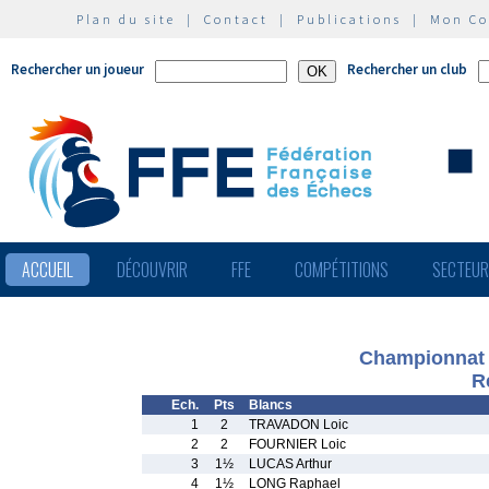
Plan du site
|
Contact
|
Publications
|
Mon C
Rechercher un joueur
Rechercher un club
ACCUEIL
DÉCOUVRIR
FFE
COMPÉTITIONS
SECTEU
Championnat 
R
Ech.
Pts
Blancs
1
2
TRAVADON Loic
2
2
FOURNIER Loic
3
1½
LUCAS Arthur
4
1½
LONG Raphael