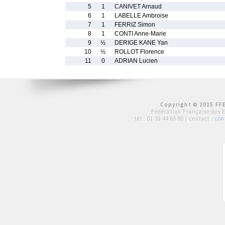
5
1
CANIVET Arnaud
6
1
LABELLE Ambroise
7
1
FERRIZ Simon
8
1
CONTI Anne-Marie
9
½
DERIGE KANE Yan
10
½
ROLLOT Florence
11
0
ADRIAN Lucien
Copyright © 2015 FFE
Fédération Française des 
tél :
01 39 44 65 80
| contact :
con