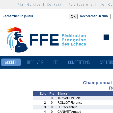
Plan du site
|
Contact
|
Publications
|
Mon C
Rechercher un joueur
Rechercher un club
ACCUEIL
DÉCOUVRIR
FFE
COMPÉTITIONS
SECTEU
Championnat 
R
Ech.
Pts
Blancs
1
0
TRAVADON Loic
2
0
ROLLOT Florence
3
0
LUCAS Arthur
4
0
CANIVET Arnaud