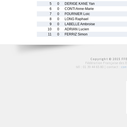
5
0
DERIGE KANE Yan
6
0
CONTI Anne-Marie
7
0
FOURNIER Loic
8
0
LONG Raphael
9
0
LABELLE Ambroise
10
0
ADRIAN Lucien
11
0
FERRIZ Simon
Copyright © 2015 FFE
Fédération Française des 
tél :
01 39 44 65 80
| contact :
con