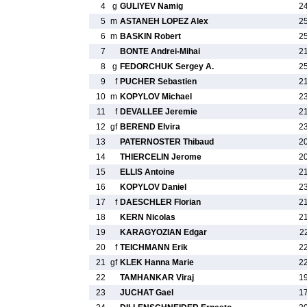
4
g
GULIYEV Namig
2
5
m
ASTANEH LOPEZ Alex
2
6
m
BASKIN Robert
2
7
BONTE Andrei-Mihai
2
8
g
FEDORCHUK Sergey A.
2
9
f
PUCHER Sebastien
2
10
m
KOPYLOV Michael
2
11
f
DEVALLEE Jeremie
2
12
gf
BEREND Elvira
2
13
PATERNOSTER Thibaud
2
14
THIERCELIN Jerome
2
15
ELLIS Antoine
2
16
KOPYLOV Daniel
2
17
f
DAESCHLER Florian
2
18
KERN Nicolas
2
19
KARAGYOZIAN Edgar
2
20
f
TEICHMANN Erik
2
21
gf
KLEK Hanna Marie
2
22
TAMHANKAR Viraj
1
23
JUCHAT Gael
1