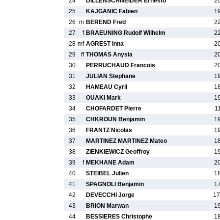
24
DILLENSCHNEIDER Ernesto
2
25
KAJGANIC Fabien
1
26
m
BEREND Fred
2
27
f
BRAEUNING Rudolf Wilhelm
2
28
mf
AGREST Inna
2
29
ff
THOMAS Anysia
2
30
PERRUCHAUD Francois
2
31
JULIAN Stephane
1
32
HAMEAU Cyril
1
33
OUAKI Mark
1
34
CHOFARDET Pierre
1
35
CHKROUN Benjamin
1
36
FRANTZ Nicolas
1
37
MARTINEZ MARTINEZ Mateo
1
38
ZIENKIEWICZ Geoffroy
1
39
f
MEKHANE Adam
2
40
STEIBEL Julien
1
41
SPAGNOLI Benjamin
1
42
DEVECCHI Jorge
17
43
BRION Marwan
1
44
BESSIERES Christophe
1