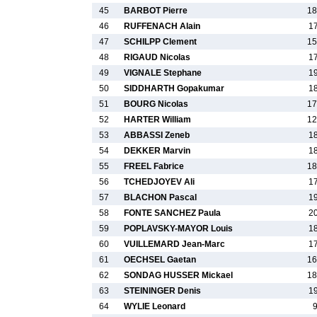
45
BARBOT Pierre
18
46
RUFFENACH Alain
1
47
SCHILPP Clement
15
48
RIGAUD Nicolas
1
49
VIGNALE Stephane
1
50
SIDDHARTH Gopakumar
1
51
BOURG Nicolas
17
52
HARTER William
12
53
ABBASSI Zeneb
1
54
DEKKER Marvin
1
55
FREEL Fabrice
18
56
TCHEDJOYEV Ali
1
57
BLACHON Pascal
1
58
FONTE SANCHEZ Paula
2
59
POPLAVSKY-MAYOR Louis
1
60
VUILLEMARD Jean-Marc
1
61
OECHSEL Gaetan
16
62
SONDAG HUSSER Mickael
18
63
STEININGER Denis
1
64
WYLIE Leonard