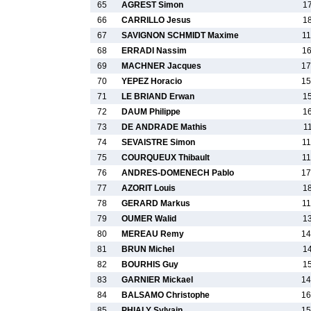
65
AGREST Simon
1
66
CARRILLO Jesus
1
67
SAVIGNON SCHMIDT Maxime
11
68
ERRADI Nassim
16
69
MACHNER Jacques
17
70
YEPEZ Horacio
15
71
LE BRIAND Erwan
1
72
DAUM Philippe
1
73
DE ANDRADE Mathis
1
74
SEVAISTRE Simon
11
75
COURQUEUX Thibault
11
76
ANDRES-DOMENECH Pablo
17
77
AZORIT Louis
1
78
GERARD Markus
11
79
OUMER Walid
1
80
MEREAU Remy
14
81
BRUN Michel
1
82
BOURHIS Guy
1
83
GARNIER Mickael
14
84
BALSAMO Christophe
16
85
PHIALY Sylvain
15