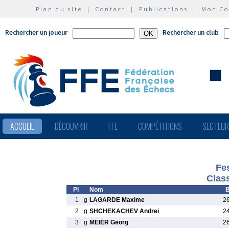
Plan du site
|
Contact
|
Publications
|
Mon C
Rechercher un joueur
Rechercher un club
ACCUEIL
DÉCOUVRIR
FFE
COMPÉTITIONS
SECTEU
Fes
Clas
Pl
Nom
B
1
g
LAGARDE Maxime
2
2
g
SHCHEKACHEV Andrei
2
3
g
MEIER Georg
2