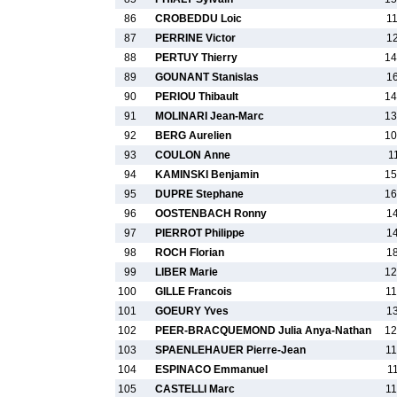
86
CROBEDDU Loic
1
87
PERRINE Victor
1
88
PERTUY Thierry
14
89
GOUNANT Stanislas
1
90
PERIOU Thibault
14
91
MOLINARI Jean-Marc
13
92
BERG Aurelien
10
93
COULON Anne
1
94
KAMINSKI Benjamin
15
95
DUPRE Stephane
16
96
OOSTENBACH Ronny
1
97
PIERROT Philippe
1
98
ROCH Florian
1
99
LIBER Marie
12
100
GILLE Francois
11
101
GOEURY Yves
1
102
PEER-BRACQUEMOND Julia Anya-Nathan
12
103
SPAENLEHAUER Pierre-Jean
11
104
ESPINACO Emmanuel
1
105
CASTELLI Marc
11