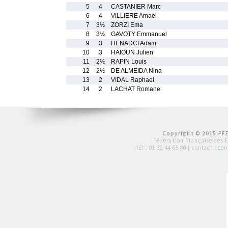
5
4
CASTANIER Marc
6
4
VILLIERE Amael
7
3½
ZORZI Ema
8
3½
GAVOTY Emmanuel
9
3
HENADCI Adam
10
3
HAIOUN Julien
11
2½
RAPIN Louis
12
2½
DE ALMEIDA Nina
13
2
VIDAL Raphael
14
2
LACHAT Romane
Copyright © 2015 FFE
Fédération Française des 
tél :
01 39 44 65 80
| contact :
con