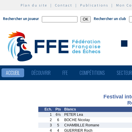
Plan du site
|
Contact
|
Publications
|
Mon C
Rechercher un joueur
Rechercher un club
ACCUEIL
DÉCOUVRIR
FFE
COMPÉTITIONS
SECTEU
Festival in
R
Ech.
Pts
Blancs
1
6½
PETER Lea
2
6
BOCHE Nicolay
3
5
CHAMBILLE Romane
4
4
GUERRIER Roch