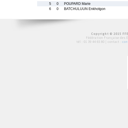
5
0
POUPARD Marie
6
0
BATCHULUUN Enkhotgon
Copyright © 2015 FFE
Fédération Française des 
tél :
01 39 44 65 80
| contact :
con