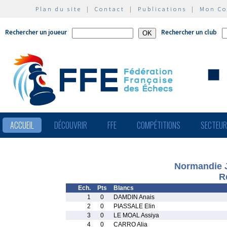
Plan du site
|
Contact
|
Publications
|
Mon C
Rechercher un joueur
Rechercher un club
ACCUEIL
DÉCOUVRIR
FFE
COMPÉTITIONS
SECTEU
Normandie J
R
Ech.
Pts
Blancs
1
0
DAMDIN Anais
2
0
PIASSALE Elin
3
0
LE MOAL Assiya
4
0
CARRO Alia