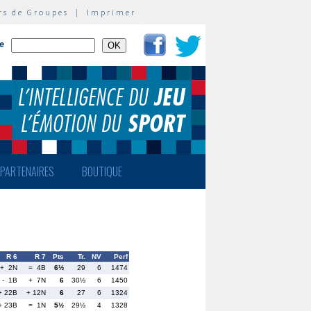
rs de Groupes
|
Imprimer
te
PARTENAIRES
BOUTIQUE
R 6
R 7
Pts
Tr.
NV
Perf
+ 2N
= 4B
6½
29
6
1474
- 1B
+ 7N
6
30½
6
1450
+ 22B
+ 12N
6
27
6
1324
+ 23B
= 1N
5½
29½
4
1328