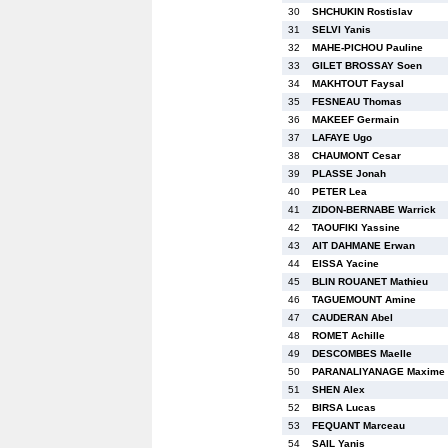
30
SHCHUKIN Rostislav
31
SELVI Yanis
32
MAHE-PICHOU Pauline
33
GILET BROSSAY Soen
34
MAKHTOUT Faysal
35
FESNEAU Thomas
36
MAKEEF Germain
37
LAFAYE Ugo
38
CHAUMONT Cesar
39
PLASSE Jonah
40
PETER Lea
41
ZIDON-BERNABE Warrick
42
TAOUFIKI Yassine
43
AIT DAHMANE Erwan
44
EISSA Yacine
45
BLIN ROUANET Mathieu
46
TAGUEMOUNT Amine
47
CAUDERAN Abel
48
ROMET Achille
49
DESCOMBES Maelle
50
PARANALIYANAGE Maxime
51
SHEN Alex
52
BIRSA Lucas
53
FEQUANT Marceau
54
SAIL Yanis