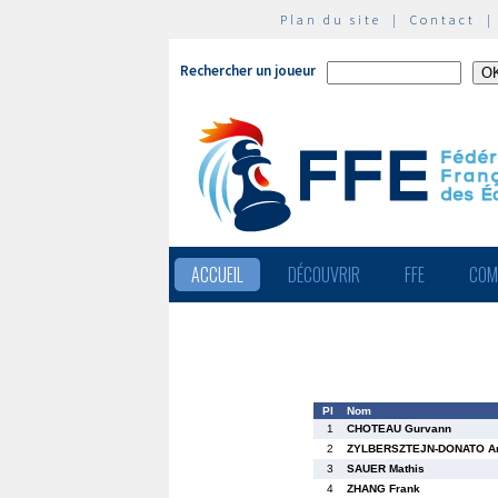
Plan du site
|
Contact
Rechercher un joueur
ACCUEIL
DÉCOUVRIR
FFE
COM
Pl
Nom
1
CHOTEAU Gurvann
2
ZYLBERSZTEJN-DONATO Ar
3
SAUER Mathis
4
ZHANG Frank