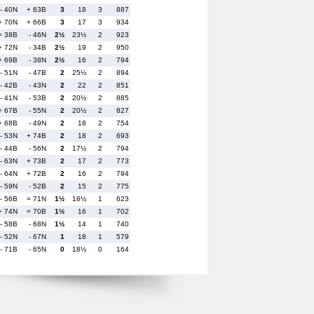
- 40N
+ 63B
3
18
3
887
+ 70N
+ 66B
3
17
3
934
= 38B
- 46N
2½
23½
2
923
+ 72N
- 34B
2½
19
2
950
+ 69B
- 38N
2½
16
2
794
- 51N
- 47B
2
25½
2
894
- 42B
- 43N
2
22
2
851
- 41N
- 53B
2
20½
2
885
+ 67B
- 55N
2
20½
2
827
+ 68B
- 49N
2
18
2
754
- 53N
+ 74B
2
18
2
693
- 44B
- 56N
2
17½
2
794
- 63N
+ 73B
2
17
2
773
- 64N
+ 72B
2
16
2
794
- 59N
- 52B
2
15
2
775
- 56B
= 71N
1½
16½
1
623
+ 74N
= 70B
1½
16
1
702
- 58B
- 68N
1½
14
1
740
- 52N
- 67N
1
18
1
579
- 71B
- 65N
0
18½
0
164