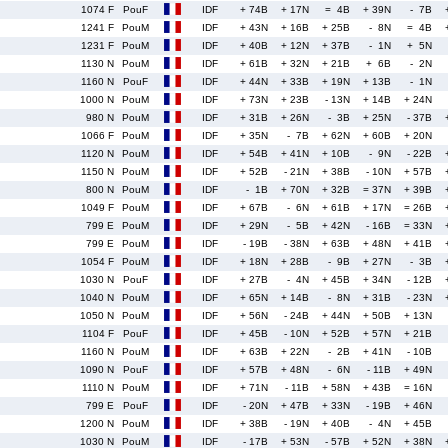
1074 F
PouF
IDF
+ 74B
+ 17N
= 4B
+ 39N
- 7B
1241 F
PouM
IDF
+ 43N
+ 16B
+ 25B
- 8N
= 4B
1231 F
PouM
IDF
+ 40B
+ 12N
+ 37B
- 1N
+ 5N
1130 N
PouM
IDF
+ 61B
+ 32N
+ 21B
+ 6B
- 2N
1160 N
PouF
IDF
+ 44N
+ 33B
+ 19N
+ 13B
- 1N
1000 N
PouM
IDF
+ 73N
+ 23B
- 13N
+ 14B
+ 24N
980 N
PouM
IDF
+ 31B
+ 26N
- 3B
+ 25N
- 37B
1066 F
PouM
IDF
+ 35N
- 7B
+ 62N
+ 60B
+ 20N
1120 N
PouM
IDF
+ 54B
+ 41N
+ 10B
- 9N
- 22B
1150 N
PouM
IDF
+ 52B
- 21N
+ 38B
- 10N
+ 57B
800 N
PouM
IDF
- 1B
+ 70N
+ 32B
= 37N
+ 39B
1049 F
PouM
IDF
+ 67B
- 6N
+ 61B
+ 17N
= 26B
799 E
PouM
IDF
+ 29N
- 5B
+ 42N
- 16B
= 33N
799 E
PouM
IDF
- 19B
- 38N
+ 63B
+ 48N
+ 41B
1054 F
PouM
IDF
+ 18N
+ 28B
- 9B
+ 27N
- 3B
1030 N
PouF
IDF
+ 27B
- 4N
+ 45B
+ 34N
- 12B
1040 N
PouM
IDF
+ 65N
+ 14B
- 8N
+ 31B
- 23N
1050 N
PouM
IDF
+ 56N
- 24B
+ 44N
+ 50B
+ 13N
1104 F
PouF
IDF
+ 45B
- 10N
+ 52B
+ 57N
+ 21B
1160 N
PouM
IDF
+ 63B
+ 22N
- 2B
+ 41N
- 10B
1090 N
PouF
IDF
+ 57B
+ 48N
- 6N
- 11B
+ 49N
1110 N
PouM
IDF
+ 71N
- 11B
+ 58N
+ 43B
= 16N
799 E
PouF
IDF
- 20N
+ 47B
+ 33N
- 19B
+ 46N
1200 N
PouM
IDF
+ 38B
- 19N
+ 40B
- 4N
+ 45B
1030 N
PouM
IDF
- 17B
+ 53N
- 57B
+ 52N
+ 38N