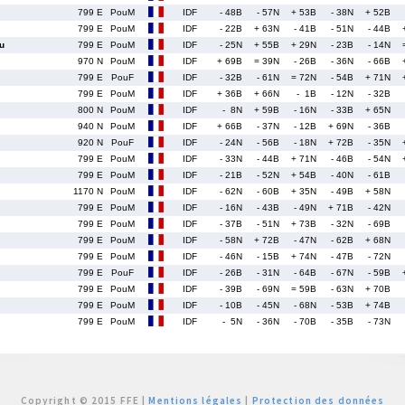
799 E
PouM
IDF
- 48B
- 57N
+ 53B
- 38N
+ 52B
799 E
PouM
IDF
- 22B
+ 63N
- 41B
- 51N
- 44B
u
799 E
PouM
IDF
- 25N
+ 55B
+ 29N
- 23B
- 14N
970 N
PouM
IDF
+ 69B
= 39N
- 26B
- 36N
- 66B
799 E
PouF
IDF
- 32B
- 61N
= 72N
- 54B
+ 71N
799 E
PouM
IDF
+ 36B
+ 66N
- 1B
- 12N
- 32B
800 N
PouM
IDF
- 8N
+ 59B
- 16N
- 33B
+ 65N
940 N
PouM
IDF
+ 66B
- 37N
- 12B
+ 69N
- 36B
920 N
PouF
IDF
- 24N
- 56B
- 18N
+ 72B
- 35N
799 E
PouM
IDF
- 33N
- 44B
+ 71N
- 46B
- 54N
799 E
PouM
IDF
- 21B
- 52N
+ 54B
- 40N
- 61B
1170 N
PouM
IDF
- 62N
- 60B
+ 35N
- 49B
+ 58N
799 E
PouM
IDF
- 16N
- 43B
- 49N
+ 71B
- 42N
799 E
PouM
IDF
- 37B
- 51N
+ 73B
- 32N
- 69B
799 E
PouM
IDF
- 58N
+ 72B
- 47N
- 62B
+ 68N
799 E
PouM
IDF
- 46N
- 15B
+ 74N
- 47B
- 72N
799 E
PouF
IDF
- 26B
- 31N
- 64B
- 67N
- 59B
799 E
PouM
IDF
- 39B
- 69N
= 59B
- 63N
+ 70B
799 E
PouM
IDF
- 10B
- 45N
- 68N
- 53B
+ 74B
799 E
PouM
IDF
- 5N
- 36N
- 70B
- 35B
- 73N
Copyright © 2015 FFE |
Mentions légales
|
Protection des données