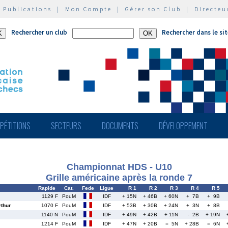
|
Publications
|
Mon Compte
|
Gérer son Club
|
Directeu
Rechercher un club
Rechercher dans le si
PÉTITIONS
SECTEURS
DOCUMENTS
DÉVELOPPEMENT
Championnat HDS - U10
Grille américaine après la ronde 7
Rapide
Cat.
Fede
Ligue
R 1
R 2
R 3
R 4
R 5
1129 F
PouM
IDF
+ 15N
+ 46B
+ 60N
+ 7B
+ 9B
thur
1070 F
PouM
IDF
+ 53B
+ 30B
+ 24N
+ 3N
+ 8B
1140 N
PouM
IDF
+ 49N
+ 42B
+ 11N
- 2B
+ 19N
1214 F
PouM
IDF
+ 47N
+ 20B
= 5N
+ 28B
= 6N