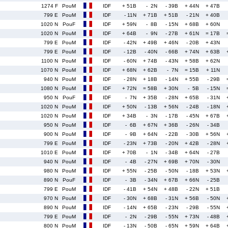
1274 F
PouM
IDF
+ 51B
- 2N
- 39B
+ 44N
+ 47B
799 E
PouM
IDF
- 11N
+ 71B
+ 51B
- 21N
+ 40B
1020 N
PouF
IDF
+ 59N
- 8B
- 15N
+ 68B
+ 60N
1020 N
PouM
IDF
+ 64B
- 9N
- 27B
+ 61N
= 17B
799 E
PouM
IDF
- 42N
+ 49B
+ 46N
- 20B
+ 43N
799 E
PouM
IDF
- 12B
- 40N
- 66B
+ 74N
+ 63B
1100 N
PouM
IDF
- 60N
+ 74B
- 43N
+ 58B
+ 62N
1070 N
PouM
IDF
+ 68N
+ 62B
- 7N
= 15B
+ 11N
940 N
PouM
IDF
- 28N
+ 18B
- 14N
+ 55B
- 29B
1080 N
PouM
IDF
+ 72N
= 58B
+ 30N
- 5B
- 15N
950 N
PouF
IDF
- 7N
+ 35B
- 28N
+ 65B
- 31N
1020 N
PouM
IDF
+ 50N
- 13B
+ 56N
- 24B
- 18N
1020 N
PouM
IDF
+ 34B
- 3N
- 17B
- 45N
+ 67B
950 N
PouM
IDF
- 6B
+ 67N
+ 36B
- 26N
- 34B
900 N
PouM
IDF
- 9B
+ 64N
- 22B
- 30B
+ 56N
799 E
PouM
IDF
- 23N
+ 73B
- 20N
+ 42B
- 28N
1010 E
PouM
IDF
+ 70B
- 1N
- 34B
+ 64N
- 27B
940 N
PouM
IDF
- 4B
- 27N
+ 69B
+ 70N
- 30N
980 N
PouM
IDF
+ 55N
- 25B
- 50N
- 18B
+ 53N
890 N
PouF
IDF
- 3B
- 34N
+ 67B
+ 66N
- 25B
799 E
PouM
IDF
- 41B
+ 54N
+ 48B
- 22N
+ 51B
970 N
PouM
IDF
- 30N
+ 68B
- 31N
+ 56B
- 50N
890 N
PouM
IDF
- 14N
+ 65B
- 23N
- 29B
- 55N
799 E
PouM
IDF
- 2N
- 29B
- 55N
+ 73N
- 48B
800 N
PouM
IDF
- 13N
- 50B
- 65N
+ 59N
+ 64B