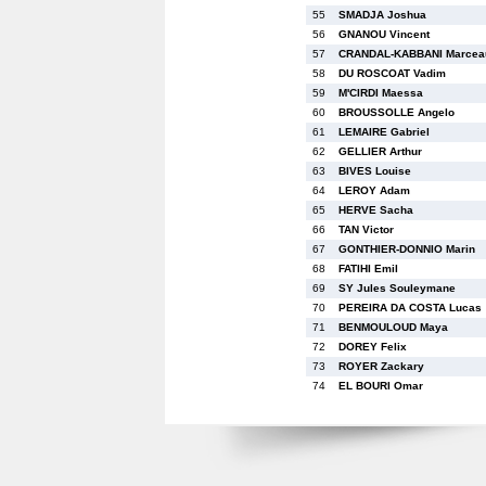
55
SMADJA Joshua
56
GNANOU Vincent
57
CRANDAL-KABBANI Marcea
58
DU ROSCOAT Vadim
59
M'CIRDI Maessa
60
BROUSSOLLE Angelo
61
LEMAIRE Gabriel
62
GELLIER Arthur
63
BIVES Louise
64
LEROY Adam
65
HERVE Sacha
66
TAN Victor
67
GONTHIER-DONNIO Marin
68
FATIHI Emil
69
SY Jules Souleymane
70
PEREIRA DA COSTA Lucas
71
BENMOULOUD Maya
72
DOREY Felix
73
ROYER Zackary
74
EL BOURI Omar