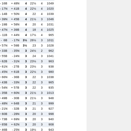
- 16B
+ 48N
4
22½
4
1049
- 17N
+ 41B
4
22½
4
1020
- 14B
+ 50N
4
22
4
1039
= 39N
+ 45B
4
21½
3
1046
- 19B
+ 58N
4
20
4
1031
+ 47N
+ 39B
4
18
4
1025
- 11B
+ 44N
4
17½
4
965
- 6B
- 17N
3½
26½
3
1011
= 57N
+ 59B
3½
23
3
1028
= 33B
- 35N
3
24½
2
962
+ 55B
- 24N
3
24
3
1041
+ 62B
- 31N
3
23½
3
963
+ 61N
- 27B
3
23½
3
938
- 45N
+ 61B
3
22½
3
980
+ 66N
- 36B
3
22
3
1038
+ 43B
- 33N
3
22
3
965
- 54N
+ 57B
3
22
3
935
- 35B
+ 60N
3
21½
3
1013
+ 49B
- 30B
3
21½
3
948
- 48N
+ 64B
3
21
3
999
- 21N
- 32B
3
21
3
927
+ 60B
- 28N
3
20
3
998
+ 73B
+ 69N
3
20
3
940
+ 65B
+ 62N
3
20
3
908
+ 46B
- 25N
3
19½
3
943