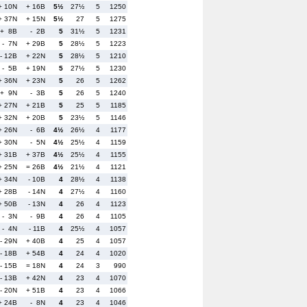
+ 10N
+ 16B
5½
27½
5
1250
+ 37N
+ 15N
5½
27
5
1275
+ 8B
- 2B
5
31½
5
1231
- 7N
+ 29B
5
28½
5
1223
- 12B
+ 22N
5
28½
5
1210
- 5B
+ 19N
5
27½
5
1230
+ 36N
+ 23N
5
26
5
1262
+ 9N
- 3B
5
26
5
1240
+ 27N
+ 21B
5
25
5
1185
+ 32N
+ 20B
5
23½
5
1146
+ 26N
- 6B
4½
26½
4
1177
+ 30N
- 5N
4½
25½
4
1159
+ 31B
+ 37B
4½
25½
4
1155
+ 25N
= 26B
4½
21½
4
1121
+ 34N
- 10B
4
28½
4
1138
+ 28B
- 14N
4
27½
4
1160
+ 50B
- 13N
4
26
4
1123
- 3N
- 9B
4
26
4
1105
- 4N
- 11B
4
25½
4
1057
- 29N
+ 40B
4
25
4
1057
- 18B
+ 54B
4
24
4
1020
- 15B
= 18N
4
24
3
990
- 13B
+ 42N
4
23
4
1070
- 20N
+ 51B
4
23
4
1066
+ 24B
- 8N
4
23
4
1046