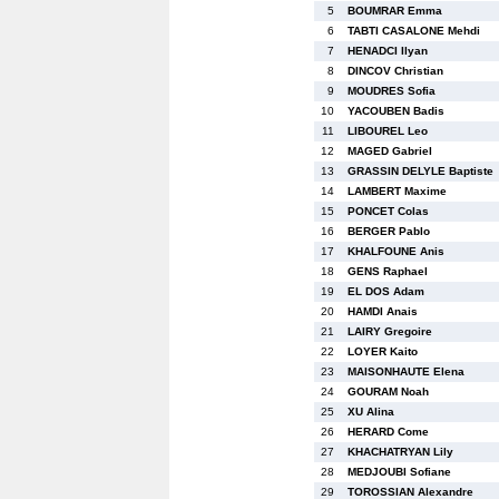
5
BOUMRAR Emma
6
TABTI CASALONE Mehdi
7
HENADCI Ilyan
8
DINCOV Christian
9
MOUDRES Sofia
10
YACOUBEN Badis
11
LIBOUREL Leo
12
MAGED Gabriel
13
GRASSIN DELYLE Baptiste
14
LAMBERT Maxime
15
PONCET Colas
16
BERGER Pablo
17
KHALFOUNE Anis
18
GENS Raphael
19
EL DOS Adam
20
HAMDI Anais
21
LAIRY Gregoire
22
LOYER Kaito
23
MAISONHAUTE Elena
24
GOURAM Noah
25
XU Alina
26
HERARD Come
27
KHACHATRYAN Lily
28
MEDJOUBI Sofiane
29
TOROSSIAN Alexandre