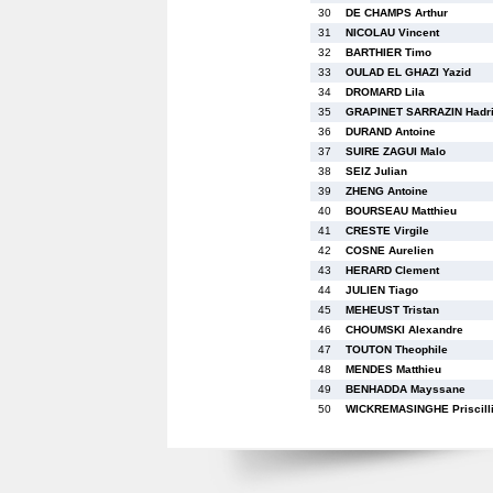
30
DE CHAMPS Arthur
31
NICOLAU Vincent
32
BARTHIER Timo
33
OULAD EL GHAZI Yazid
34
DROMARD Lila
35
GRAPINET SARRAZIN Hadr
36
DURAND Antoine
37
SUIRE ZAGUI Malo
38
SEIZ Julian
39
ZHENG Antoine
40
BOURSEAU Matthieu
41
CRESTE Virgile
42
COSNE Aurelien
43
HERARD Clement
44
JULIEN Tiago
45
MEHEUST Tristan
46
CHOUMSKI Alexandre
47
TOUTON Theophile
48
MENDES Matthieu
49
BENHADDA Mayssane
50
WICKREMASINGHE Priscill