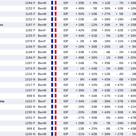
1294 F
BenM
IDF
+ 35B
+ 6N
+ 11B
- 7N
+ 29
1152 F
BenM
IDF
+ 48N
- 5B
+ 36N
+ 16B
+ 18
1145 F
BenM
IDF
+ 50N
+ 16B
+ 27N
+ 5B
- 2
1152 F
BenM
IDF
+ 22B
- 1B
+ 28N
+ 19N
- 13
en
1197 F
BenM
IDF
+ 19B
- 12N
+ 26B
= 3N
= 25
1182 F
BenF
IDF
+ 42N
- 20B
+ 30N
+ 32B
= 12
1155 F
BenM
IDF
+ 44N
+ 31B
- 5N
- 12B
+ 34
1076 F
BenF
IDF
+ 2B
+ 9B
- 18N
+ 11N
= 10
1194 F
BenM
IDF
+ 28N
+ 30B
+ 20N
- 1B
+ 8
1148 F
BenM
IDF
+ 33B
+ 23N
- 4B
- 2N
+ 41
1184 F
BenM
IDF
+ 49B
+ 36N
- 1N
+ 39B
+ 20
1267 F
BenM
IDF
+ 24B
- 7N
+ 35B
- 6N
+ 17
1074 F
BenM
IDF
- 1N
+ 44B
- 2N
+ 28B
- 16
1231 F
BenM
IDF
+ 41B
+ 32N
+ 12B
- 4N
- 6
1010 N
BenM
IDF
- 9N
+ 46B
+ 45N
- 8B
+ 32
1017 F
BenM
IDF
+ 25B
+ 10N
- 13B
+ 47N
- 15
1247 F
BenM
IDF
= 39N
- 2B
+ 43B
= 22N
- 24
999 E
BenM
IDF
- 8N
+ 34B
= 47N
= 21B
+ 40
ine
1410 F
BenF
IDF
+ 34N
- 14B
- 39N
+ 37B
+ 30
1060 N
BenM
IDF
- 16N
- 33B
+ 48N
+ 31B
+ 21
1230 N
BenM
IDF
- 20N
- 28B
+ 44N
+ 36B
= 9
1051 F
BenM
IDF
- 27N
+ 50B
- 9N
= 40N
+ 47
1250 F
BenM
IDF
+ 26B
+ 3N
- 7B
- 29N
+ 35
999 E
BenM
IDF
- 13B
+ 25N
- 8B
- 17N
+ 43
1100 N
BenM
IDF
- 31N
+ 42B
+ 38N
+ 27B
- 5