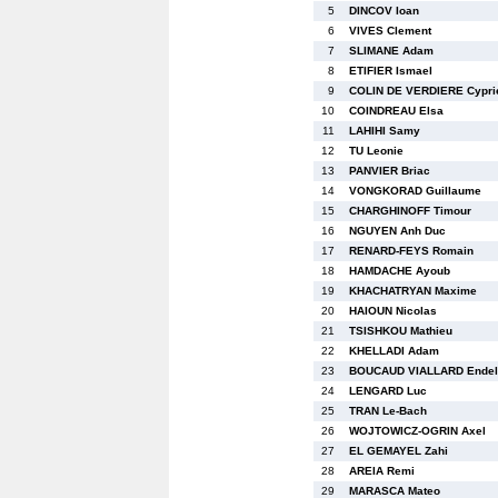
5
DINCOV Ioan
6
VIVES Clement
7
SLIMANE Adam
8
ETIFIER Ismael
9
COLIN DE VERDIERE Cypri
10
COINDREAU Elsa
11
LAHIHI Samy
12
TU Leonie
13
PANVIER Briac
14
VONGKORAD Guillaume
15
CHARGHINOFF Timour
16
NGUYEN Anh Duc
17
RENARD-FEYS Romain
18
HAMDACHE Ayoub
19
KHACHATRYAN Maxime
20
HAIOUN Nicolas
21
TSISHKOU Mathieu
22
KHELLADI Adam
23
BOUCAUD VIALLARD Endel
24
LENGARD Luc
25
TRAN Le-Bach
26
WOJTOWICZ-OGRIN Axel
27
EL GEMAYEL Zahi
28
AREIA Remi
29
MARASCA Mateo