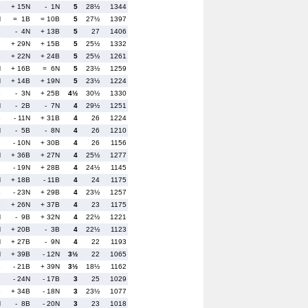
B
+ 15N
- 1N
5
28½
1344
N
= 1B
= 10B
5
27½
1397
B
- 4N
+ 13B
5
27
1406
B
+ 29N
+ 15B
5
25½
1332
B
+ 22N
+ 24B
5
25½
1261
N
+ 16B
= 6N
5
23½
1259
N
+ 14B
+ 19N
5
23½
1224
B
- 3N
+ 25B
4½
30½
1330
N
- 2B
- 7N
4
29½
1251
B
- 11N
+ 31B
4
26
1224
N
- 5B
- 8N
4
26
1210
B
- 10N
+ 30B
4
26
1156
N
+ 36B
+ 27N
4
25½
1277
B
- 19N
+ 28B
4
24½
1145
N
+ 18B
- 11B
4
24
1175
B
- 23N
+ 29B
4
23½
1257
B
+ 26N
+ 37B
4
23
1175
N
- 9B
+ 32N
4
22½
1221
N
+ 20B
- 3B
4
22½
1123
N
+ 27B
- 9N
4
22
1193
N
+ 39B
- 12N
3½
22
1065
B
- 21B
+ 39N
3½
18½
1162
B
- 24N
- 17B
3
25
1029
B
+ 34B
- 18N
3
23½
1077
N
- 8B
- 20N
3
23
1018