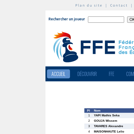
Plan du site
|
Contact
Rechercher un joueur
ACCUEIL
DÉCOUVRIR
FFE
COM
Pl
Nom
1
YAPI Mathis Seka
2
GOUJA Wissem
3
TAVARES Alexandre
4
MAISONHAUTE Lelio