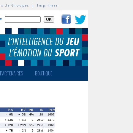
rs de Groupes
|
Imprimer
te
PARTENAIRES
BOUTIQUE
5
R 6
R 7
Pts
Tr.
Perf
B
= 6N
+ 5B
6½
28
1607
N
+ 13N
+ 4B
6
26½
1473
N
+ 12B
+ 23N
5½
22½
1368
N
+ 7B
- 2N
5
28½
1404