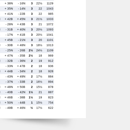
B
+ 38N
- 16N
3
22½
1129
B
+ 35N
- 14N
3
22
1043
B
+ 41N
- 22B
3
22
985
N
+ 42B
+ 45N
3
21½
1033
B
- 28N
+ 43B
3
21
1072
N
- 31B
+ 40N
3
20½
1093
B
- 17N
+ 41B
3
20½
1041
B
+ 45B
- 21N
3
20
1101
N
- 30B
+ 48N
3
18½
1013
B
- 25N
- 26B
2½
24½
1109
B
+ 47N
- 35B
2½
18
969
N
- 32B
- 36N
2
19
912
B
- 33N
+ 47B
2
18
936
N
+ 44B
- 34N
2
18
928
B
- 43N
+ 49N
2
17½
884
B
- 37N
- 33B
2
16½
894
N
= 48N
= 50B
2
15½
878
N
- 40B
- 42N
1½
21
887
N
= 46B
- 38B
1½
19
823
N
+ 50N
- 44B
1
15½
754
N
- 49B
= 46N
½
17½
622