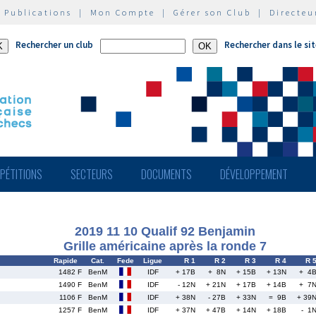
|
Publications
|
Mon Compte
|
Gérer son Club
|
Directeu
Rechercher un club
Rechercher dans le si
PÉTITIONS
SECTEURS
DOCUMENTS
DÉVELOPPEMENT
2019 11 10 Qualif 92 Benjamin
Grille américaine après la ronde 7
Rapide
Cat.
Fede
Ligue
R 1
R 2
R 3
R 4
R 
1482 F
BenM
IDF
+ 17B
+ 8N
+ 15B
+ 13N
+ 4
1490 F
BenM
IDF
- 12N
+ 21N
+ 17B
+ 14B
+ 7
1106 F
BenM
IDF
+ 38N
- 27B
+ 33N
= 9B
+ 39
1257 F
BenM
IDF
+ 37N
+ 47B
+ 14N
+ 18B
- 1