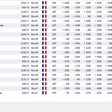
1061 F
BenM
IDF
+ 40B
- 13N
- 10B
+ 43N
- 23
840 N
BenM
IDF
+ 29B
- 11N
- 32B
- 24N
+ 49
1100 F
BenM
IDF
+ 46B
- 18B
+ 31N
- 10N
- 19
999 E
BenM
IDF
- 14N
+ 24N
- 3B
- 34B
- 37
1062 F
BenF
IDF
- 23B
- 22N
+ 49B
+ 33N
- 11
ien
1062 F
BenM
IDF
- 5N
+ 48B
- 16N
+ 38B
- 27
999 E
BenM
IDF
+ 45N
- 15B
- 6B
- 25N
+ 46
1060 N
BenM
IDF
- 4B
- 43N
+ 50B
- 23N
+ 33
960 N
BenM
IDF
- 3B
+ 41N
- 29B
- 35N
+ 42
1048 F
BenM
IDF
= 21B
+ 40N
+ 23B
- 15N
- 3
1290 N
BenM
IDF
- 30N
- 39B
+ 42N
= 26B
- 22
1040 E
BenM
IDF
- 18N
- 38B
+ 46N
+ 45B
- 14
999 E
BenM
IDF
- 10B
- 29N
- 40B
+ 50N
- 38
990 N
BenM
IDF
- 47N
+ 37B
- 21N
- 30B
- 28
999 E
BenM
IDF
- 11B
- 17N
- 25B
- 46N
+ 50
1180 N
BenM
IDF
- 36B
+ 49N
- 19B
- 41N
+ 48
850 N
BenM
IDF
- 32N
- 19N
- 41B
+ 44B
- 36
1141 F
BenM
IDF
+ 43B
- 4N
= 22B
- 20B
- 26
999 E
BenM
IDF
- 6B
- 35N
- 24B
+ 49N
- 45
999 E
BenF
IDF
- 15N
- 45B
- 34N
- 48B
- 31
ia
999 E
BenF
IDF
- 7B
- 26N
- 37N
- 42B
- 44