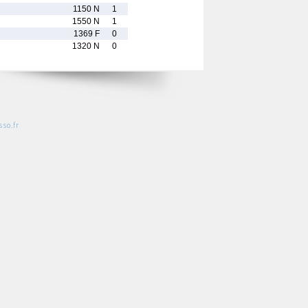
1150 N
1
1550 N
1
1369 F
0
1320 N
0
so.fr