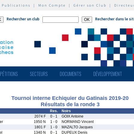
|
Publications
|
Mon Compte
|
Gérer son Club
|
Directeu
Rechercher un club
Rechercher dans le si
PÉTITIONS
SECTEURS
DOCUMENTS
DÉVELOPPEMENT
Tournoi interne Echiquier du Gatinais 2019-20
Résultats de la ronde 3
Res.
Noirs
2074 F
0 - 1
GOIX Antoine
er
1950 N
1 - 0
NORMAND Vincent
1801 F
1 - 0
MAZALTO Jacques
el
1340 N
0 - 1
DUPEUX Denis