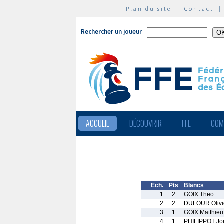
Plan du site
|
Contact
Rechercher un joueur
ACCUEIL
DÉCOUVRIR
FFE
COM
Ech.
Pts
Blancs
1
2
GOIX Theo
2
2
DUFOUR Olivi
3
1
GOIX Matthieu
4
1
PHILIPPOT Jo