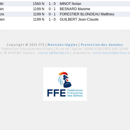
ri
1560 N
1 - 0
MINOT Nolan
nin
1199 N
0 - 1
BESNARD Maxime
ois
1199 N
0 - 1
FORESTIER BLONDEAU Matthieu
ien
1199 N
1 - 0
GUILBERT Jean-Claude
Copyright © 2015 FFE |
Mentions légales
|
Protection des données
Fédération Française des Echecs |
6 rue de l'Eglise | 92600 ASNIERES SUR SEINE
01 39 44 65 80
| contact :
contact@ffechecs.fr
| webmestre :
erick.mouret@echecs.as