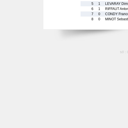
5
1
LEVARAY Dimit
6
1
RIFFAUT Anto
7
0
CONDY Franc
8
0
MINOT Sebast
tél :