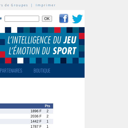
rs de Groupes
|
Imprimer
te
PARTENAIRES
BOUTIQUE
Pts
1896 F
2
2036 F
2
1442 F
1
1787 F
1