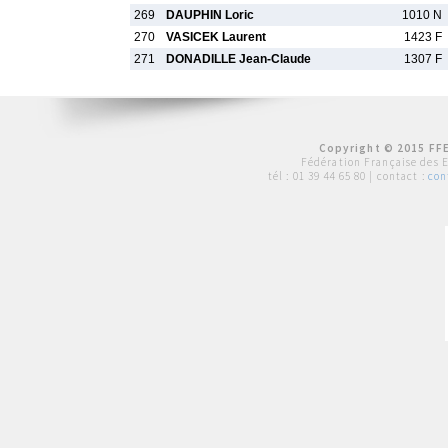
269
DAUPHIN Loric
1010 N
270
VASICEK Laurent
1423 F
271
DONADILLE Jean-Claude
1307 F
Copyright © 2015 FFE
Fédération Française des 
tél :
01 39 44 65 80
| contact :
con