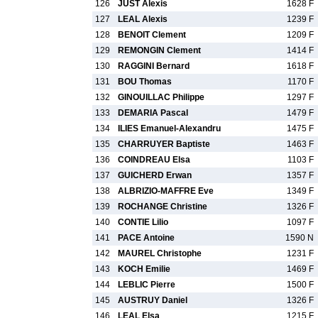
126
JUST Alexis
1628 F
127
LEAL Alexis
1239 F
128
BENOIT Clement
1209 F
129
REMONGIN Clement
1414 F
130
RAGGINI Bernard
1618 F
131
BOU Thomas
1170 F
132
GINOUILLAC Philippe
1297 F
133
DEMARIA Pascal
1479 F
134
ILIES Emanuel-Alexandru
1475 F
135
CHARRUYER Baptiste
1463 F
136
COINDREAU Elsa
1103 F
137
GUICHERD Erwan
1357 F
138
ALBRIZIO-MAFFRE Eve
1349 F
139
ROCHANGE Christine
1326 F
140
CONTIE Lilio
1097 F
141
PACE Antoine
1590 N
142
MAUREL Christophe
1231 F
143
KOCH Emilie
1469 F
144
LEBLIC Pierre
1500 F
145
AUSTRUY Daniel
1326 F
146
LEAL Elsa
1215 F