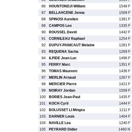
86
HOUNTONDJI William
1548 F
87
BELLAHCENE Jenna
1509 F
88
SPINOSI Aurelien
1391 F
89
CAMPOS Leo
1335 F
90
ROUSSEL David
1442 F
91
CORNILEAU Raphael
1254 F
92
DUPUY-PANICAUT Melaine
1281 F
93
REQUENA Sacha
1269 F
94
ILPIDE Jean-Luc
1496 F
95
FERRY Marc
1351 F
96
TOMAS Maureen
1436 F
97
MERLIN Arnaud
1267 F
98
MERCIER Pierre
1421 F
99
NOIRAY Jordan
1509 F
100
BORIES Jean-Paul
1435 F
101
KOCH Cyril
1444 F
102
BOLUSSET LI Mingxu
1211 F
103
DARNER Louis
1404 F
104
NAVILLE Lea
1240 F
105
PEYRARD Didier
1460 N