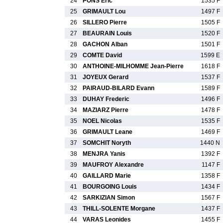
24
PONS Eric
1535 F
25
GRIMAULT Lou
1497 F
26
SILLERO Pierre
1505 F
27
BEAURAIN Louis
1520 F
28
GACHON Alban
1501 F
29
COMTE David
1599 E
30
ANTHOINE-MILHOMME Jean-Pierre
1618 F
31
JOYEUX Gerard
1537 F
32
PAIRAUD-BILARD Evann
1589 F
33
DUHAY Frederic
1496 F
34
MAZIARZ Pierre
1478 F
35
NOEL Nicolas
1535 F
36
GRIMAULT Leane
1469 F
37
SOMCHIT Noryth
1440 N
38
MENJRA Yanis
1392 F
39
MAUFROY Alexandre
1147 F
40
GAILLARD Marie
1358 F
41
BOURGOING Louis
1434 F
42
SARKIZIAN Simon
1567 F
43
THILL-SOLENTE Morgane
1437 F
44
VARAS Leonides
1455 F