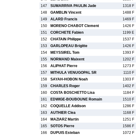
147
SUMARRIVA PAULIN Jade
1318 F
148
GAMBLIN Vincent
1488 F
149
ALARD Francis
1469 F
150
MORENO CHABOT Clement
1426 F
151
CORCHETE Fabien
1199 E
152
CHATAIN Philippe
1537 F
153
GARLOPEAU Brigitte
1426 F
154
MEYSSIREL Tom
1393 F
155
NORMAND Maixent
1202 F
156
ALIPHAT Pierre
1273 F
157
MITHULA VENUGOPAL SR
1110 F
158
SAYAH-HOBON Noah
1303 F
159
CHARLES Roger
1402 F
160
COSTA BOSCHETTO Lisa
1184 F
161
EDWIGE-BOUBOUNE Romain
1510 F
162
COQUELLE Addison
1286 F
163
AUTHIER Clea
1168 F
164
MAZIARZ Martin
1251 F
165
SOTOS Pierre
1586 F
166
DUPUIS Esteban
1072 F