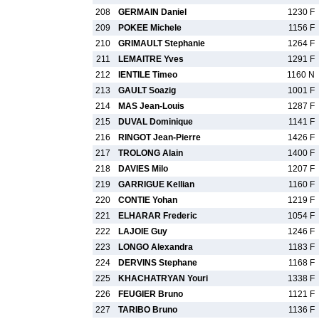
208
GERMAIN Daniel
1230 F
209
POKEE Michele
1156 F
210
GRIMAULT Stephanie
1264 F
211
LEMAITRE Yves
1291 F
212
IENTILE Timeo
1160 N
213
GAULT Soazig
1001 F
214
MAS Jean-Louis
1287 F
215
DUVAL Dominique
1141 F
216
RINGOT Jean-Pierre
1426 F
217
TROLONG Alain
1400 F
218
DAVIES Milo
1207 F
219
GARRIGUE Kellian
1160 F
220
CONTIE Yohan
1219 F
221
ELHARAR Frederic
1054 F
222
LAJOIE Guy
1246 F
223
LONGO Alexandra
1183 F
224
DERVINS Stephane
1168 F
225
KHACHATRYAN Youri
1338 F
226
FEUGIER Bruno
1121 F
227
TARIBO Bruno
1136 F