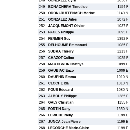
248
GONZALEZ Cyril
1056 F
249
BONACHERA Timothee
1154 F
250
ODONI-RUFFENACH Marine
1140 N
251
GONZALEZ Jules
1072 F
252
JACQUEMONT Olivier
1037 F
253
PAGES Philippe
1095 F
254
FERMEN Guy
1392 F
255
DELHOUME Emmanuel
1085 F
256
SUBRA Thierry
1213 F
257
CHAZOT Celine
1025 F
258
MARTIGNONI Mathys
1099 E
259
GAUBIAC Enzo
1009 E
260
DAUPHIN Emma
1010 N
261
CLOCHE Ida
1010 N
262
POUS Edouard
1080 N
263
ALBOUY Philippe
1285 F
264
GALY Christian
1155 F
265
FORTIN Dany
1350 N
266
LERICHE Nelly
1199 E
267
JUNCA Jean Pierre
1199 E
268
LECORCHE Marie-Claire
1199 E