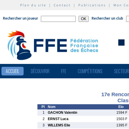
Plan du site
|
Contact
|
Publications
|
Mon C
Rechercher un joueur
Rechercher un club
ACCUEIL
DÉCOUVRIR
FFE
COMPÉTITIONS
SECTEU
17e Rencon
Clas
Pl
Nom
Elo
1
GACHON Valentin
1594 F
2
ERNST Luca
1503 F
3
WILLEMS Elie
1395 F