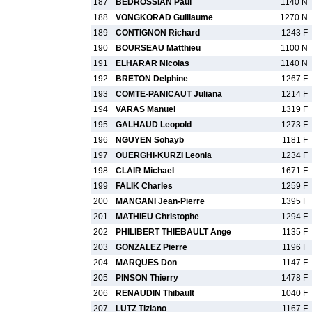
187
BEDROSSIAN Paul
1140 N
188
VONGKORAD Guillaume
1270 N
189
CONTIGNON Richard
1243 F
190
BOURSEAU Matthieu
1100 N
191
ELHARAR Nicolas
1140 N
192
BRETON Delphine
1267 F
193
COMTE-PANICAUT Juliana
1214 F
194
VARAS Manuel
1319 F
195
GALHAUD Leopold
1273 F
196
NGUYEN Sohayb
1181 F
197
OUERGHI-KURZI Leonia
1234 F
198
CLAIR Michael
1671 F
199
FALIK Charles
1259 F
200
MANGANI Jean-Pierre
1395 F
201
MATHIEU Christophe
1294 F
202
PHILIBERT THIEBAULT Ange
1135 F
203
GONZALEZ Pierre
1196 F
204
MARQUES Don
1147 F
205
PINSON Thierry
1478 F
206
RENAUDIN Thibault
1040 F
207
LUTZ Tiziano
1167 F