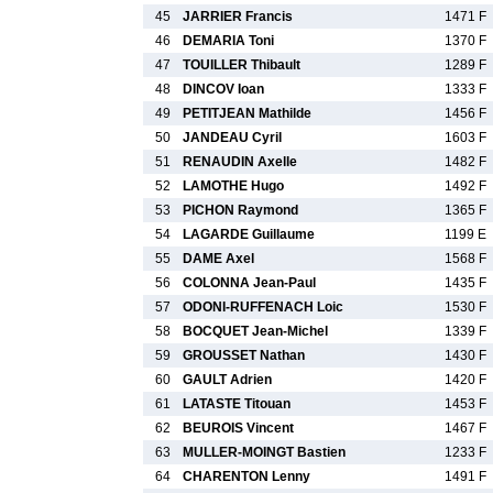
45
JARRIER Francis
1471 F
46
DEMARIA Toni
1370 F
47
TOUILLER Thibault
1289 F
48
DINCOV Ioan
1333 F
49
PETITJEAN Mathilde
1456 F
50
JANDEAU Cyril
1603 F
51
RENAUDIN Axelle
1482 F
52
LAMOTHE Hugo
1492 F
53
PICHON Raymond
1365 F
54
LAGARDE Guillaume
1199 E
55
DAME Axel
1568 F
56
COLONNA Jean-Paul
1435 F
57
ODONI-RUFFENACH Loic
1530 F
58
BOCQUET Jean-Michel
1339 F
59
GROUSSET Nathan
1430 F
60
GAULT Adrien
1420 F
61
LATASTE Titouan
1453 F
62
BEUROIS Vincent
1467 F
63
MULLER-MOINGT Bastien
1233 F
64
CHARENTON Lenny
1491 F