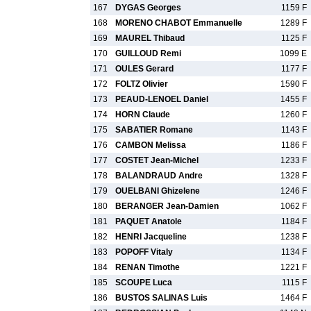
167
DYGAS Georges
1159 F
168
MORENO CHABOT Emmanuelle
1289 F
169
MAUREL Thibaud
1125 F
170
GUILLOUD Remi
1099 E
171
OULES Gerard
1177 F
172
FOLTZ Olivier
1590 F
173
PEAUD-LENOEL Daniel
1455 F
174
HORN Claude
1260 F
175
SABATIER Romane
1143 F
176
CAMBON Melissa
1186 F
177
COSTET Jean-Michel
1233 F
178
BALANDRAUD Andre
1328 F
179
OUELBANI Ghizelene
1246 F
180
BERANGER Jean-Damien
1062 F
181
PAQUET Anatole
1184 F
182
HENRI Jacqueline
1238 F
183
POPOFF Vitaly
1134 F
184
RENAN Timothe
1221 F
185
SCOUPE Luca
1115 F
186
BUSTOS SALINAS Luis
1464 F