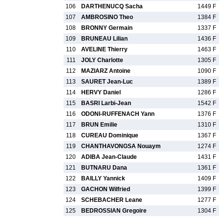
106
DARTHENUCQ Sacha
1449 F
107
AMBROSINO Theo
1384 F
108
BRONNY Germain
1337 F
109
BRUNEAU Lilian
1436 F
110
AVELINE Thierry
1463 F
111
JOLY Charlotte
1305 F
112
MAZIARZ Antoine
1090 F
113
SAURET Jean-Luc
1389 F
114
HERVY Daniel
1286 F
115
BASRI Larbi-Jean
1542 F
116
ODONI-RUFFENACH Yann
1376 F
117
BRUN Emilie
1310 F
118
CUREAU Dominique
1367 F
119
CHANTHAVONGSA Nouaym
1274 F
120
ADIBA Jean-Claude
1431 F
121
BUTNARU Dana
1361 F
122
BAILLY Yannick
1409 F
123
GACHON Wilfried
1399 F
124
SCHEBACHER Leane
1277 F
125
BEDROSSIAN Gregoire
1304 F