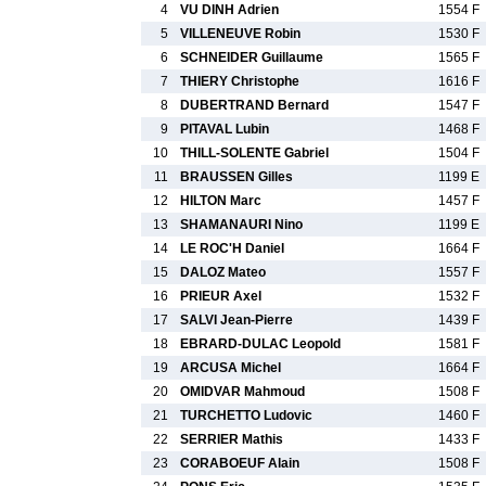
4
VU DINH Adrien
1554 F
5
VILLENEUVE Robin
1530 F
6
SCHNEIDER Guillaume
1565 F
7
THIERY Christophe
1616 F
8
DUBERTRAND Bernard
1547 F
9
PITAVAL Lubin
1468 F
10
THILL-SOLENTE Gabriel
1504 F
11
BRAUSSEN Gilles
1199 E
12
HILTON Marc
1457 F
13
SHAMANAURI Nino
1199 E
14
LE ROC'H Daniel
1664 F
15
DALOZ Mateo
1557 F
16
PRIEUR Axel
1532 F
17
SALVI Jean-Pierre
1439 F
18
EBRARD-DULAC Leopold
1581 F
19
ARCUSA Michel
1664 F
20
OMIDVAR Mahmoud
1508 F
21
TURCHETTO Ludovic
1460 F
22
SERRIER Mathis
1433 F
23
CORABOEUF Alain
1508 F