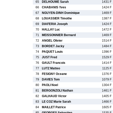
65
DELHOUME Sarah
1431 F
66
CHABANIS Yves
1424 F
67
NGUYEN-DINH Dominique
1469 F
68
LOUASSIER Timothe
1387 F
69
DIAFERIA Joseph
1424 F
70
HALLAY Luc
1472 F
71
MEISSONNIER Bernard
1469 F
72
ANGEL Olivier
1514 F
73
BORDET Jacky
1484 F
74
PAQUET Louis
1396 F
75
JUST Fred
1529 F
76
GAULT Francois
1414 F
77
LUTZ Matteo
1125 F
78
FESIGNY Oceane
1376 F
79
DAVIES Tom
1079 F
80
PAOLI Noel
1304 F
81
BERGONZOLI Nathan
1461 F
82
GALHAUD Victor
1405 F
83
LE COZ Marie Sarah
1466 F
84
MAILLET Patrice
1605 F
85
GEORGES Sebastien
1535 F