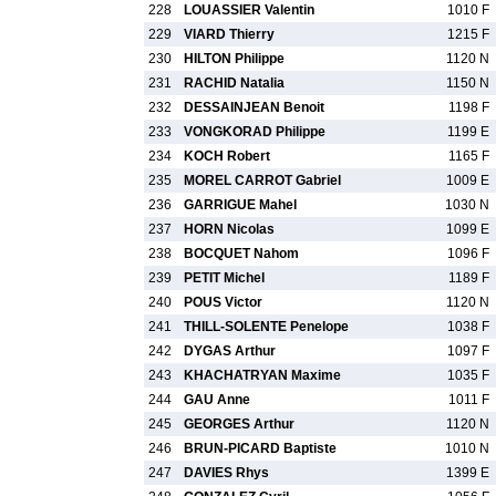
228
LOUASSIER Valentin
1010 F
229
VIARD Thierry
1215 F
230
HILTON Philippe
1120 N
231
RACHID Natalia
1150 N
232
DESSAINJEAN Benoit
1198 F
233
VONGKORAD Philippe
1199 E
234
KOCH Robert
1165 F
235
MOREL CARROT Gabriel
1009 E
236
GARRIGUE Mahel
1030 N
237
HORN Nicolas
1099 E
238
BOCQUET Nahom
1096 F
239
PETIT Michel
1189 F
240
POUS Victor
1120 N
241
THILL-SOLENTE Penelope
1038 F
242
DYGAS Arthur
1097 F
243
KHACHATRYAN Maxime
1035 F
244
GAU Anne
1011 F
245
GEORGES Arthur
1120 N
246
BRUN-PICARD Baptiste
1010 N
247
DAVIES Rhys
1399 E