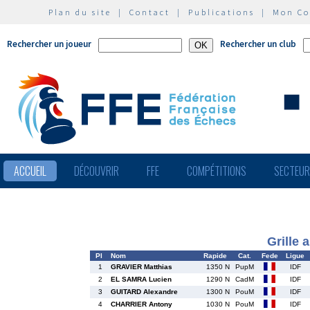
Plan du site
|
Contact
|
Publications
|
Mon C
Rechercher un joueur
Rechercher un club
ACCUEIL
DÉCOUVRIR
FFE
COMPÉTITIONS
SECTEU
Grille 
Pl
Nom
Rapide
Cat.
Fede
Ligue
1
GRAVIER Matthias
1350 N
PupM
IDF
2
EL SAMRA Lucien
1290 N
CadM
IDF
3
GUITARD Alexandre
1300 N
PouM
IDF
4
CHARRIER Antony
1030 N
PouM
IDF