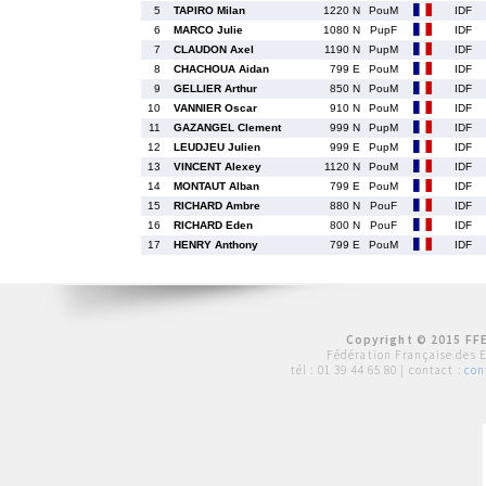
5
TAPIRO Milan
1220 N
PouM
IDF
6
MARCO Julie
1080 N
PupF
IDF
7
CLAUDON Axel
1190 N
PupM
IDF
8
CHACHOUA Aidan
799 E
PouM
IDF
9
GELLIER Arthur
850 N
PouM
IDF
10
VANNIER Oscar
910 N
PouM
IDF
11
GAZANGEL Clement
999 N
PupM
IDF
12
LEUDJEU Julien
999 E
PupM
IDF
13
VINCENT Alexey
1120 N
PouM
IDF
14
MONTAUT Alban
799 E
PouM
IDF
15
RICHARD Ambre
880 N
PouF
IDF
16
RICHARD Eden
800 N
PouF
IDF
17
HENRY Anthony
799 E
PouM
IDF
Copyright © 2015 FFE
Fédération Française des 
tél :
01 39 44 65 80
| contact :
con