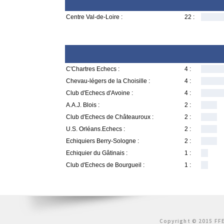
Centre Val-de-Loire :
22 :
C'Chartres Echecs :
4 :
Chevau-légers de la Choisille :
4 :
Club d'Echecs d'Avoine :
4 :
A.A.J. Blois :
2 :
Club d'Echecs de Châteauroux :
2 :
U.S. Orléans.Echecs :
2 :
Echiquiers Berry-Sologne :
2 :
Echiquier du Gâtinais :
1 :
Club d'Echecs de Bourgueil :
1 :
Copyright © 2015 FFE