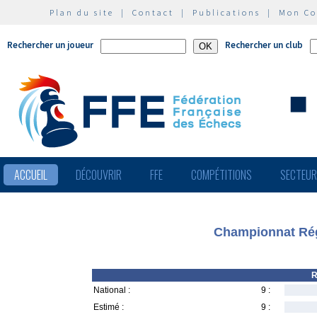
Plan du site
|
Contact
|
Publications
|
Mon C
Rechercher un joueur
Rechercher un club
ACCUEIL
DÉCOUVRIR
FFE
COMPÉTITIONS
SECTEU
Championnat Rég
R
National :
9 :
Estimé :
9 :