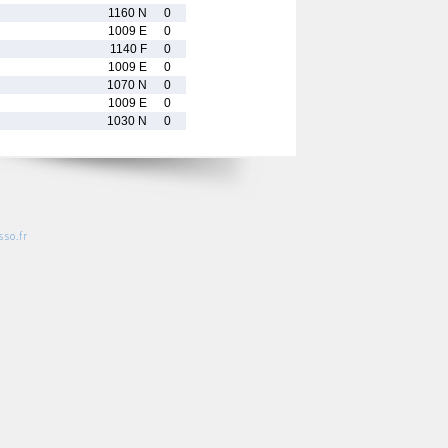
1160 N
0
1009 E
0
1140 F
0
1009 E
0
1070 N
0
1009 E
0
1030 N
0
so.fr