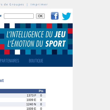
rs de Groupes
|
Imprimer
te
PARTENAIRES
BOUTIQUE
xt
Pts
1373 F
0
1009 E
0
1240 N
0
1009 E
0