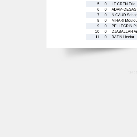
5
0
LE CREN Eric
6
0
ADAM-DEGAS 
7
0
NICAUD Sebas
8
0
M'HARI Moulo
9
0
PELLEGRIN Pi
10
0
DJABALLAH A
11
0
BAZIN Hector
tél :