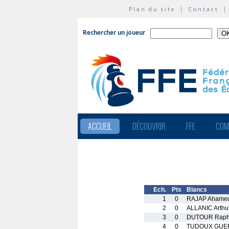
Plan du site
|
Contact
Rechercher un joueur
ACCUEIL
DÉCOUVRIR
FFE
COM
Ech.
Pts
Blancs
1
0
RAJAP Ahamed
2
0
ALLANIC Arthu
3
0
DUTOUR Raph
4
0
TUDOUX GUER