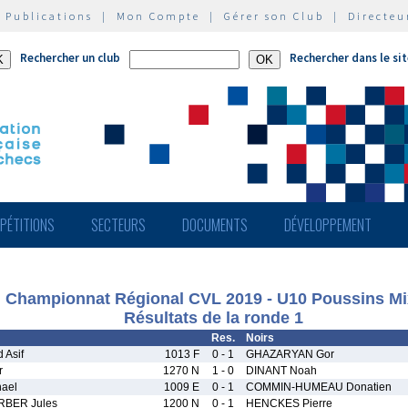
|
Publications
|
Mon Compte
|
Gérer son Club
|
Directeu
Rechercher un club
Rechercher dans le si
PÉTITIONS
SECTEURS
DOCUMENTS
DÉVELOPPEMENT
Championnat Régional CVL 2019 - U10 Poussins Mi
Résultats de la ronde 1
Res.
Noirs
 Asif
1013 F
0 - 1
GHAZARYAN Gor
r
1270 N
1 - 0
DINANT Noah
ael
1009 E
0 - 1
COMMIN-HUMEAU Donatien
BER Jules
1200 N
0 - 1
HENCKES Pierre