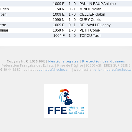
1009 E
1 - 0
PAULIN BAUP Antoine
Eden
1150 N
0 - 1
MINOT Nolan
tien
1009 E
1 - 0
CELLIER Gabin
ud
1090 N
1 - 0
OURY Orazio
erre
1009 E
0 - 1
DELAVALLE Lenny
mmar
1050 N
1 - 0
PETIT Come
1004 F
1 - 0
TOPCU Yasin
Copyright © 2015 FFE |
Mentions légales
|
Protection des données
Fédération Française des Echecs |
6 rue de l'Eglise | 92600 ASNIERES SUR SEINE
01 39 44 65 80
| contact :
contact@ffechecs.fr
| webmestre :
erick.mouret@echecs.as