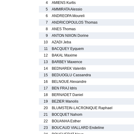
4
AMIENS Kurtis
5
AMMIRATA Alessio
6
ANDREOPA Moureli
7
ANDRICOPOULOS Thomas
8
ANES Thomas
9
ANTON NIXON Dorine
10
AZADI Jeba
11
BACQUEY Eyquem
12
BAKAL Maxime
13
BARBEY Maxence
14
BEDNAREK Valentin
15
BEDUOGLU Cassandra
16
BELNOUE Alexandre
17
BEN FRAJ Idris
18
BERNADET Daniel
19
BEZIER Manolis
20
BLUMSTEIN-LACRONIQUE Raphael
21
BOCQUET Nahom
22
BOUANHA Esther
23
BOUCAUD VIALLARD Endeline