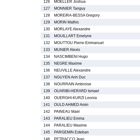
126
MOELLER Joshua
127
MONNIER Tanguy
128
MOREIRA-BESSA Gregory
129
MORIN Mathis
130
MORLAYE Alexandre
131
MOUILLART Emelyne
132
MOUTTOU Pierre-Emmanuel
133
MUNIER Alexis
134
NASCIMBENI Hugo
135
NEGRE Maxime
136
NEUVILLE Alexandre
137
NGUYEN Anh Duc
138
NOURRAIN Ambroise
139
OUARIBI-HERARD Ismael
140
OUERGHI-KURZI Leonia
141
OULD AHMED Amin
142
PAINEAU Mael
143
PARALIEU Emma
144
PARALIEU Maxime
145
PARGEMIN Esteban
146
PETRACCO Jean