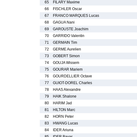
65
FILARY Maxime
66
FISCHLER Oscar
67
FRANCO MARQUES Lucas
68
GAGUA Nani
69
GAROUSTE Joachim
70
GARRIDO Valentin
71
GERMAIN Tim
72
GERME Aurelien
73
GOBERT Simon
74
GOUJA Wissem
75
GOURAR Mariem
76
GOURDELLIER Octave
77
GUIOT-DOREL Charles
78
HAAS Alexandre
79
HAIK Shalone
80
HARIM Jad
81
HILTON Marc
82
HORN Peter
83
HWANG Lucas
84
IDER Ariuna
85
IDER Bayar