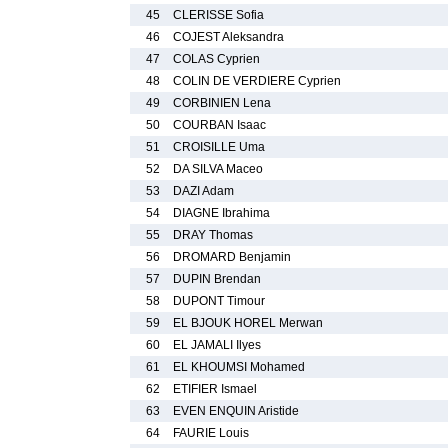
45
CLERISSE Sofia
46
COJEST Aleksandra
47
COLAS Cyprien
48
COLIN DE VERDIERE Cyprien
49
CORBINIEN Lena
50
COURBAN Isaac
51
CROISILLE Uma
52
DA SILVA Maceo
53
DAZI Adam
54
DIAGNE Ibrahima
55
DRAY Thomas
56
DROMARD Benjamin
57
DUPIN Brendan
58
DUPONT Timour
59
EL BJOUK HOREL Merwan
60
EL JAMALI Ilyes
61
EL KHOUMSI Mohamed
62
ETIFIER Ismael
63
EVEN ENQUIN Aristide
64
FAURIE Louis