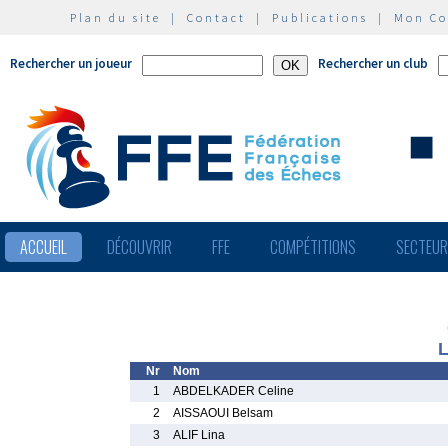
Plan du site
|
Contact
|
Publications
|
Mon C
Rechercher un joueur
Rechercher un club
ACCUEIL
DÉCOUVRIR
FFE
COMPÉTITIONS
SECTEU
L
Nr
Nom
1
ABDELKADER Celine
2
AISSAOUI Belsam
3
ALIF Lina