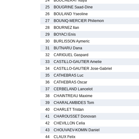
24
BOUCHERAT Naya
25
BOUGRINE Saad-Dine
26
BOULAND Yseoline
27
BOUNIQ-MERCIER Philemon
28
BOURNEZ Ilan
29
BOYACI Enis
30
BURLISSON Aymeric
31
BUTNARU Dana
32
CARIGUEL Gaspard
33
CASTILLO-GAUTIER Amelie
34
CASTILLO-GAUTIER Jose-Gabriel
35
CATHEBRAS Luc
36
CATHEBRAS Oscar
37
CERBELAND Lancelot
38
CHAINTREAU Maxime
39
CHARALAMBIDES Tom
40
CHARLET Tristan
41
CHAROUSSET Donovan
42
CHEVILLON Celia
43
CHOUVAEV-KOMIN Daniel
44
CLAUX Felix