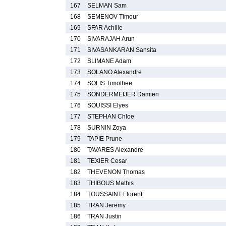
167
SELMAN Sam
168
SEMENOV Timour
169
SFAR Achille
170
SIVARAJAH Arun
171
SIVASANKARAN Sansita
172
SLIMANE Adam
173
SOLANO Alexandre
174
SOLIS Timothee
175
SONDERMEIJER Damien
176
SOUISSI Elyes
177
STEPHAN Chloe
178
SURNIN Zoya
179
TAPIE Prune
180
TAVARES Alexandre
181
TEXIER Cesar
182
THEVENON Thomas
183
THIBOUS Mathis
184
TOUSSAINT Florent
185
TRAN Jeremy
186
TRAN Justin