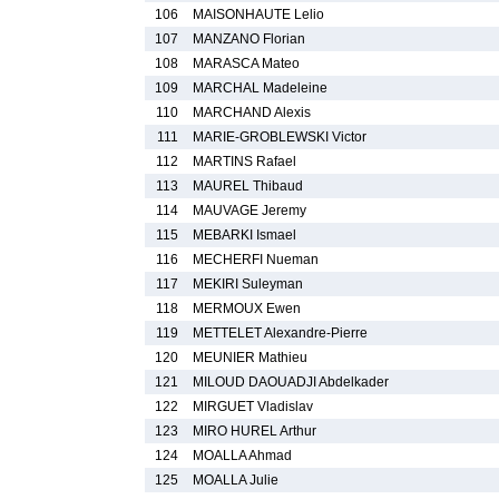
106
MAISONHAUTE Lelio
107
MANZANO Florian
108
MARASCA Mateo
109
MARCHAL Madeleine
110
MARCHAND Alexis
111
MARIE-GROBLEWSKI Victor
112
MARTINS Rafael
113
MAUREL Thibaud
114
MAUVAGE Jeremy
115
MEBARKI Ismael
116
MECHERFI Nueman
117
MEKIRI Suleyman
118
MERMOUX Ewen
119
METTELET Alexandre-Pierre
120
MEUNIER Mathieu
121
MILOUD DAOUADJI Abdelkader
122
MIRGUET Vladislav
123
MIRO HUREL Arthur
124
MOALLA Ahmad
125
MOALLA Julie