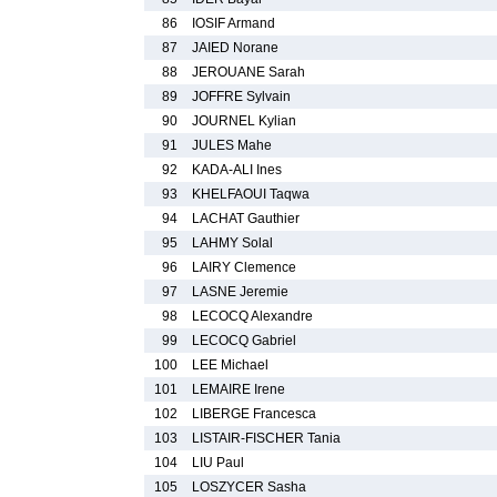
86
IOSIF Armand
87
JAIED Norane
88
JEROUANE Sarah
89
JOFFRE Sylvain
90
JOURNEL Kylian
91
JULES Mahe
92
KADA-ALI Ines
93
KHELFAOUI Taqwa
94
LACHAT Gauthier
95
LAHMY Solal
96
LAIRY Clemence
97
LASNE Jeremie
98
LECOCQ Alexandre
99
LECOCQ Gabriel
100
LEE Michael
101
LEMAIRE Irene
102
LIBERGE Francesca
103
LISTAIR-FISCHER Tania
104
LIU Paul
105
LOSZYCER Sasha