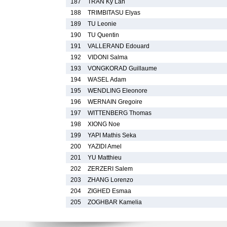
187
TRAN Ky Lan
188
TRIMBITASU Elyas
189
TU Leonie
190
TU Quentin
191
VALLERAND Edouard
192
VIDONI Salma
193
VONGKORAD Guillaume
194
WASEL Adam
195
WENDLING Eleonore
196
WERNAIN Gregoire
197
WITTENBERG Thomas
198
XIONG Noe
199
YAPI Mathis Seka
200
YAZIDI Amel
201
YU Matthieu
202
ZERZERI Salem
203
ZHANG Lorenzo
204
ZIGHED Esmaa
205
ZOGHBAR Kamelia