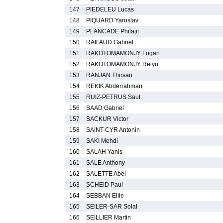
147
PIEDELEU Lucas
148
PIQUARD Yaroslav
149
PLANCADE Philajit
150
RAIFAUD Gabriel
151
RAKOTOMAMONJY Logan
152
RAKOTOMAMONJY Reiyu
153
RANJAN Thirsan
154
REKIK Abderrahman
155
RUIZ-PETRUS Saul
156
SAAD Gabriel
157
SACKUR Victor
158
SAINT-CYR Antonin
159
SAKI Mehdi
160
SALAH Yanis
161
SALE Anthony
162
SALETTE Abel
163
SCHEID Paul
164
SEBBAN Ellie
165
SEILER-SAR Solal
166
SEILLIER Martin