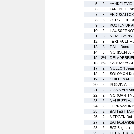
5
3
YANKELEVICH
6
3
FANTINEL Thib
7
3
ABDUSATTORO
8
3
CORNETTE De
9
3
KOSTENIUK Al
10
3
HAUSSERNOT 
11
3
NIHAL SARIN
12
3
TERNAULT Ma
13
3
DAHL Baard
14
3
MORISON Juli
15
2½
DELADERRIER
16
2½
SADUAKASSOV
17
2
MULLON Jean-
18
2
SOLOMON Ke
19
2
GUILLEMART 
20
2
PODVIN Antoi
21
2
GIAMMARI Sa
22
2
MORGANTI No
23
2
MAURIZZI Marc
24
2
TERRAZZONI W
25
2
BATTESTI Mar
26
2
MERGEN Bat
27
2
BATTASI Anto
28
2
BAT Bilguun
29
2
LE CREURER K