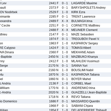
 Lev
2441 F
0 - 1
LAGARDE Maxime
ault
2373 F
0 - 1
BARYSHPOLETS Andrey
V Nodirbek
2529 F
1 - 0
KIRK Ezra
imante
2285 F
0 - 1
TRENT Lawrence
exandra
2489 F
X - X
BULMAGA Irina
Cecile
2251 F
0 - 1
CORNETTE Matthieu
2488 F
X - X
MEUNIER Clement
thieu
2147 F
0 - 1
MAZE Sebastien
1974 F
0 - 1
TREGUBOV Pavel V.
en
1963 F
1 - 0
KASPAROV Sergey
E Calypso
1424 F
0 - 1
TOMASI Albert
A Dinara
2360 F
1 - 0
MEKHANE Adam
Baptiste
2450 N
1 - 0
MAZIBUKO Khanya
nny
2412 F
1 - 0
MLAHLEKI Vusimuzi
Serge
2170 N
0 - 1
SANNA Yuri
ne
2160 N
1 - 0
BOUSLIMI Nabil
ntu
1870 N
0 - 1
KASPAROVA Tatiana
el
1860 N
0 - 1
BOYER Mahel
 Andria
2136 F
1 - 0
CORBEL Mael
illiam
1770 N
0 - 1
ANDRENKO Irina
c-Andria
2020 N
1 - 0
GUAZZELLI Jean-Baptiste
1718 N
X - X
REVO Tatiana
nio Domenico
1686 F
0 - 1
MASSARDO Quentin
1968 F
0 - 1
SABIANI Chjara
ilian
1954 F
1 - 0
DELADERRIERE Thibault