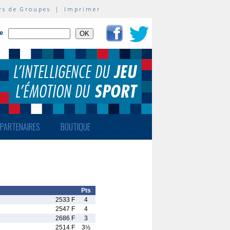
rs de Groupes
|
Imprimer
te
PARTENAIRES
BOUTIQUE
Pts
2533 F
4
2547 F
4
2686 F
3
2514 F
3½