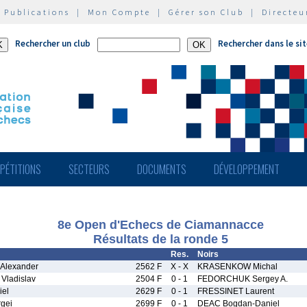
|
Publications
|
Mon Compte
|
Gérer son Club
|
Directeu
Rechercher un club
Rechercher dans le si
PÉTITIONS
SECTEURS
DOCUMENTS
DÉVELOPPEMENT
8e Open d'Echecs de Ciamannacce
Résultats de la ronde 5
Res.
Noirs
lexander
2562 F
X - X
KRASENKOW Michal
ladislav
2504 F
0 - 1
FEDORCHUK Sergey A.
el
2629 F
0 - 1
FRESSINET Laurent
gei
2699 F
0 - 1
DEAC Bogdan-Daniel