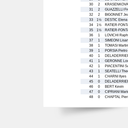
30
2
KRASENKOVA 
31
2
GUAZZELLI Fr
32
2
BIGONNET Jea
33
1½
DESTIC Elena
34
1½
RATIER-FONT
35
1½
RATIER-FONTA
36
1
LOVICHI Raph
37
1
SIMEONI Lisa
38
1
TOMASI Marti
39
1
PORSIA Pietro
40
1
DELADERRIER
41
1
GERONNE Lou
42
1
PIACENTINI S
43
1
SEATELLI The
44
1
CHARNI Ilyes
45
0
DELADERRIER
46
0
BERT Kevin
47
0
CIPRIANI Mari
48
0
CHAPTAL Pierr