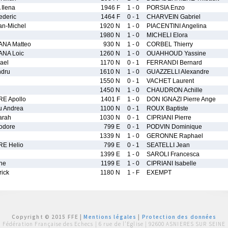
Ilena
1946 F
1 - 0
PORSIA Enzo
ederic
1464 F
0 - 1
CHARVEIN Gabriel
n-Michel
1920 N
1 - 0
PIACENTINI Angelina
1980 N
1 - 0
MICHELI Elora
ANA Matteo
930 N
1 - 0
CORBEL Thierry
NA Loic
1260 N
1 - 0
OUAHHOUD Yassine
ael
1170 N
0 - 1
FERRANDI Bernard
ndru
1610 N
1 - 0
GUAZZELLI Alexandre
n
1550 N
0 - 1
VACHET Laurent
1450 N
1 - 0
CHAUDRON Achille
E Apollo
1401 F
1 - 0
DON IGNAZI Pierre Ange
 Andrea
1100 N
0 - 1
ROUX Baptiste
arah
1030 N
0 - 1
CIPRIANI Pierre
odore
799 E
0 - 1
PODVIN Dominique
1339 N
1 - 0
GERONNE Raphael
E Helio
799 E
0 - 1
SEATELLI Jean
1399 E
1 - 0
SAROLI Francesca
ne
1199 E
1 - 0
CIPRIANI Isabelle
ick
1180 N
1 - F
EXEMPT
Copyright © 2015 FFE |
Mentions légales
|
Protection des données
Fédération Française des Echecs |
6 rue de l'Eglise | 92600 ASNIERES SUR SEINE