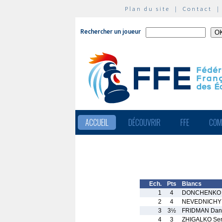
Plan du site
|
Contact
Rechercher un joueur
ACCUEIL
DÉCOUVRIR
FFE
COM
Ech.
Pts
Blancs
1
4
DONCHENKO A
2
4
NEVEDNICHY V
3
3½
FRIDMAN Dani
4
3
ZHIGALKO Ser