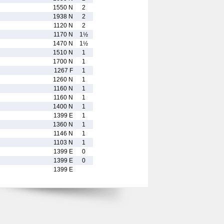
1550 N
2
1938 N
2
1120 N
2
1170 N
1½
1470 N
1½
1510 N
1
1700 N
1
1267 F
1
1260 N
1
1160 N
1
1160 N
1
1400 N
1
1399 E
1
1360 N
1
1146 N
1
1103 N
1
1399 E
0
1399 E
0
1399 E