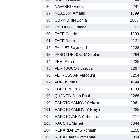
86
NAVARRO Vincent
1241
87
NGASSIKI Arnaud
1399
88
OUPINDRIN Sonia
1080
89
PACHORO Erlinda
1121
90
PAGE Cedric
1399
91
PAGE Noah
1121
92
PAILLET Raymond
1238
93
PAROT DE SOUSA Sophie
1294
94
PERLA Ilan
1235
95
PERRUQUON Laetitia
1297
96
PETROSSIAN Vardouhi
1254
97
PONTIS Nina
1099
98
PORTE Mathis
1399
99
QUANTIN Jean-Paul
1268
100
RAKOTOMAMONJY Alucard
1061
101
RAKOTOMAMONJY Reiyu
1285
102
RAKOTOVAHINY Thomas
1117
103
RAUCHE Michel
1344
104
RENARD-FEYS Romain
1150
105
RERAT Jean-Emmanuel
1334