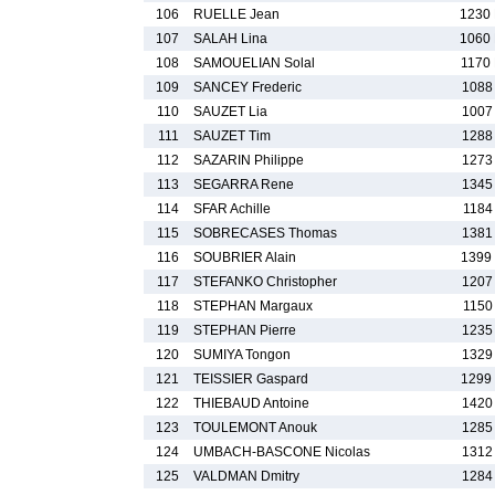
106
RUELLE Jean
1230
107
SALAH Lina
1060
108
SAMOUELIAN Solal
1170
109
SANCEY Frederic
1088
110
SAUZET Lia
1007
111
SAUZET Tim
1288
112
SAZARIN Philippe
1273
113
SEGARRA Rene
1345
114
SFAR Achille
1184
115
SOBRECASES Thomas
1381
116
SOUBRIER Alain
1399
117
STEFANKO Christopher
1207
118
STEPHAN Margaux
1150
119
STEPHAN Pierre
1235
120
SUMIYA Tongon
1329
121
TEISSIER Gaspard
1299
122
THIEBAUD Antoine
1420
123
TOULEMONT Anouk
1285
124
UMBACH-BASCONE Nicolas
1312
125
VALDMAN Dmitry
1284