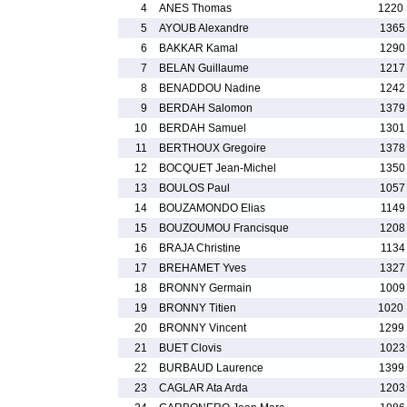
4
ANES Thomas
1220
5
AYOUB Alexandre
1365
6
BAKKAR Kamal
1290
7
BELAN Guillaume
1217
8
BENADDOU Nadine
1242
9
BERDAH Salomon
1379
10
BERDAH Samuel
1301
11
BERTHOUX Gregoire
1378
12
BOCQUET Jean-Michel
1350
13
BOULOS Paul
1057
14
BOUZAMONDO Elias
1149
15
BOUZOUMOU Francisque
1208
16
BRAJA Christine
1134
17
BREHAMET Yves
1327
18
BRONNY Germain
1009
19
BRONNY Titien
1020
20
BRONNY Vincent
1299
21
BUET Clovis
1023
22
BURBAUD Laurence
1399
23
CAGLAR Ata Arda
1203