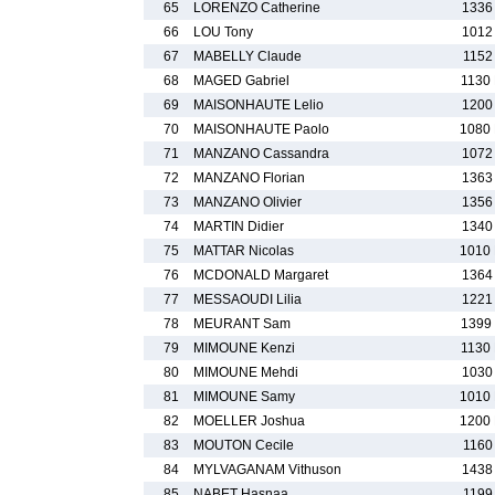
65
LORENZO Catherine
1336
66
LOU Tony
1012
67
MABELLY Claude
1152
68
MAGED Gabriel
1130
69
MAISONHAUTE Lelio
1200
70
MAISONHAUTE Paolo
1080
71
MANZANO Cassandra
1072
72
MANZANO Florian
1363
73
MANZANO Olivier
1356
74
MARTIN Didier
1340
75
MATTAR Nicolas
1010
76
MCDONALD Margaret
1364
77
MESSAOUDI Lilia
1221
78
MEURANT Sam
1399
79
MIMOUNE Kenzi
1130
80
MIMOUNE Mehdi
1030
81
MIMOUNE Samy
1010
82
MOELLER Joshua
1200
83
MOUTON Cecile
1160
84
MYLVAGANAM Vithuson
1438
85
NABET Hasnaa
1199