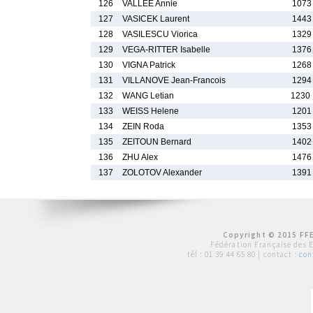
126
VALLEE Annie
1073
127
VASICEK Laurent
1443
128
VASILESCU Viorica
1329
129
VEGA-RITTER Isabelle
1376
130
VIGNA Patrick
1268
131
VILLANOVE Jean-Francois
1294
132
WANG Letian
1230
133
WEISS Helene
1201
134
ZEIN Roda
1353
135
ZEITOUN Bernard
1402
136
ZHU Alex
1476
137
ZOLOTOV Alexander
1391
Copyright © 2015 FFE
Fédération Française des 
tél :
01 39 44 65 80
| contact :
con