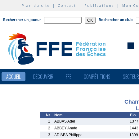
Plan du site
|
Contact
|
Publications
|
Mon C
Rechercher un joueur
Rechercher un club
ACCUEIL
DÉCOUVRIR
FFE
COMPÉTITIONS
SECTEU
Cham
L
Nr
Nom
Elo
1
ABBAS Adel
1377
2
ABBEY Anate
1443
3
ADIABA Philippe
1399