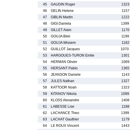
45
GAUDIN Roger
1323
46
GELIN Helene
1157
47
GIBLIN Martin
1222
48
GIGI Daniela
1399
49
GILLET Alain
1170
50
GOUJA Bilel
1199
51
GOUJA Wissem
1182
52
GUILLOT Jacques
1070
53
HARGOUES-TURON Emile
1301
54
HERMAN Olivier
1069
55
HERSANT Pablo
1365
56
JEANSON Daniele
1143
57
JULES Nathan
1327
58
KATTOOR Noah
1323
59
KITANOV Nikola
1099
60
KLOSS Alexandre
1408
61
LABESSE Lise
1188
62
LACHANCE Theo
1399
63
LACHAT Gauthier
1179
64
LE ROUX Vincent
1443