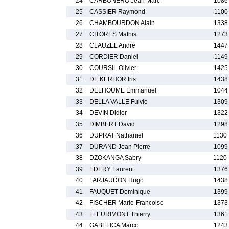
24
CARBONERO Jean Marc
1086
25
CASSIER Raymond
1100
26
CHAMBOURDON Alain
1338
27
CITORES Mathis
1273
28
CLAUZEL Andre
1447
29
CORDIER Daniel
1149
30
COURSIL Olivier
1425
31
DE KERHOR Iris
1438
32
DELHOUME Emmanuel
1044
33
DELLA VALLE Fulvio
1309
34
DEVIN Didier
1322
35
DIMBERT David
1298
36
DUPRAT Nathaniel
1130
37
DURAND Jean Pierre
1099
38
DZOKANGA Sabry
1120
39
EDERY Laurent
1376
40
FARJAUDON Hugo
1438
41
FAUQUET Dominique
1399
42
FISCHER Marie-Francoise
1373
43
FLEURIMONT Thierry
1361
44
GABELICA Marco
1243