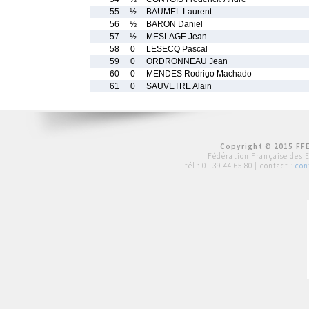
55
½
BAUMEL Laurent
56
½
BARON Daniel
57
½
MESLAGE Jean
58
0
LESECQ Pascal
59
0
ORDRONNEAU Jean
60
0
MENDES Rodrigo Machado
61
0
SAUVETRE Alain
Copyright © 2015 FFE
Fédération Française des 
tél :
01 39 44 65 80
| contact :
con