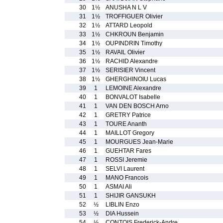
30
1½
ANUSHA N L V
31
1½
TROFFIGUER Olivier
32
1½
ATTARD Leopold
33
1½
CHKROUN Benjamin
34
1½
OUPINDRIN Timothy
35
1½
RAVAIL Olivier
36
1½
RACHID Alexandre
37
1½
SERISIER Vincent
38
1½
GHERGHINOIU Lucas
39
1
LEMOINE Alexandre
40
1
BONVALOT Isabelle
41
1
VAN DEN BOSCH Arno
42
1
GRETRY Patrice
43
1
TOURE Ananth
44
1
MAILLOT Gregory
45
1
MOURGUES Jean-Marie
46
1
GUEHTAR Fares
47
1
ROSSI Jeremie
48
1
SELVI Laurent
49
1
MANO Francois
50
1
ASMAI Ali
51
1
SHIJIR GANSUKH
52
½
LIBLIN Enzo
53
½
DIA Hussein
54
½
CONTOIS Frederick-Andre