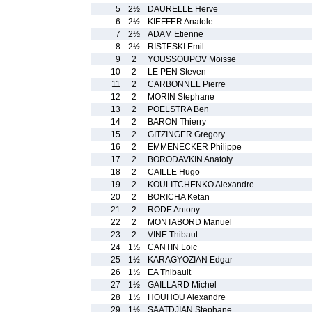
5
2½
DAURELLE Herve
6
2½
KIEFFER Anatole
7
2½
ADAM Etienne
8
2½
RISTESKI Emil
9
2
YOUSSOUPOV Moisse
10
2
LE PEN Steven
11
2
CARBONNEL Pierre
12
2
MORIN Stephane
13
2
POELSTRA Ben
14
2
BARON Thierry
15
2
GITZINGER Gregory
16
2
EMMENECKER Philippe
17
2
BORODAVKIN Anatoly
18
2
CAILLE Hugo
19
2
KOULITCHENKO Alexandre
20
2
BORICHA Ketan
21
2
RODE Antony
22
2
MONTABORD Manuel
23
2
VINE Thibaut
24
1½
CANTIN Loic
25
1½
KARAGYOZIAN Edgar
26
1½
EA Thibault
27
1½
GAILLARD Michel
28
1½
HOUHOU Alexandre
29
1½
SAATDJIAN Stephane