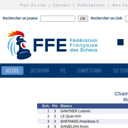
Plan du site
|
Contact
|
Publications
|
Mon C
Rechercher un joueur
Rechercher un club
ACCUEIL
DÉCOUVRIR
FFE
COMPÉTITIONS
SECTEU
Cham
R
Ech.
Pts
Blancs
1
3
GANTNER Ludovic
2
3
LE Quan Anh
3
3
BARTAKKE Amardeep S.
4
3
DANIELIAN Kevin