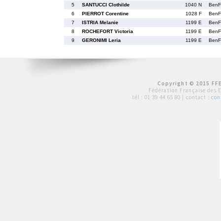
5
SANTUCCI Clothilde
1040 N
BenF
6
PIERROT Corentine
1028 F
BenF
7
ISTRIA Melanie
1199 E
BenF
8
ROCHEFORT Victoria
1199 E
BenF
9
GERONIMI Leria
1199 E
BenF
Copyright © 2015 FFE
Fédération Française des 
tél :
01 39 44 65 80
| contact :
con