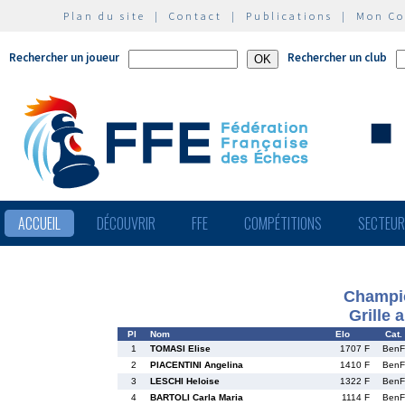
Plan du site
|
Contact
|
Publications
|
Mon C
Rechercher un joueur
Rechercher un club
ACCUEIL
DÉCOUVRIR
FFE
COMPÉTITIONS
SECTEU
Champio
Grille 
Pl
Nom
Elo
Cat.
1
TOMASI Elise
1707 F
BenF
2
PIACENTINI Angelina
1410 F
BenF
3
LESCHI Heloise
1322 F
BenF
4
BARTOLI Carla Maria
1114 F
BenF