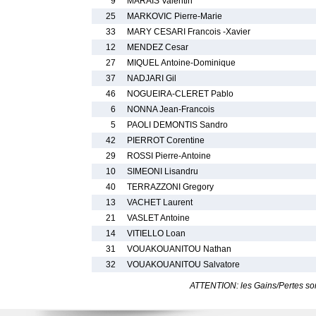
9
MARAIS Valentin
25
MARKOVIC Pierre-Marie
33
MARY CESARI Francois -Xavier
12
MENDEZ Cesar
27
MIQUEL Antoine-Dominique
37
NADJARI Gil
46
NOGUEIRA-CLERET Pablo
6
NONNA Jean-Francois
5
PAOLI DEMONTIS Sandro
42
PIERROT Corentine
29
ROSSI Pierre-Antoine
10
SIMEONI Lisandru
40
TERRAZZONI Gregory
13
VACHET Laurent
21
VASLET Antoine
14
VITIELLO Loan
31
VOUAKOUANITOU Nathan
32
VOUAKOUANITOU Salvatore
ATTENTION: les Gains/Pertes sont