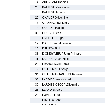
4
ANDREANI Thomas
28
BATTESTI Paul-Louis
3
BATTESTI Tizianu
20
CHAUDRON Achille
7
CHIAPPE Paul-Marie
18
COUCKE Mathieu
36
COUGET Jean
15
CROUZET Hugo
19
DATHIE Jean-Francois
16
DELUCA Stella
38
DIONISY VEIRY Jean-Philippe
11
DURAND Jean-Melien
23
FRANCESCHI Denis
2
GUILLEMART Serge
34
GUILLEMART-PASTINI Patricia
30
LARDIES Jean-Michel
35
LARDIES-CECCALDI Amalia
26
LEANDRI Jules
24
LOVICHI Louis
8
LOZZI Laurent