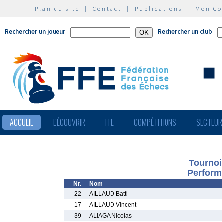
Plan du site
|
Contact
|
Publications
|
Mon C
Rechercher un joueur
Rechercher un club
ACCUEIL
DÉCOUVRIR
FFE
COMPÉTITIONS
SECTEU
Tournoi
Perform
Nr.
Nom
22
AILLAUD Batti
17
AILLAUD Vincent
39
ALIAGA Nicolas