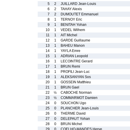
5
2
JUILLARD Jean-Louis
6
2
TAHAY Alexis
7
2
DUMOUTET Emmanuel
8
1
TERNOY Eric
9
1
BENITAH Yohan
10
1
VEDEL Wilhem
11
1
AIT Michel
12
1
GARDE Guillaume
13
1
BAHEU Manon
14
1
YAYLA Emre
15
1
ADRIAN Leopold
16
1
LECOINTRE Gerard
17
1
BRUN Remi
18
1
PROFILI Jean-Luc
19
1
ALEKSANYAN Sos
20
1
GOSSEIN Matthieu
21
1
BRUN Gael
22
½
CABOCHE Norman
23
½
COMMARMOT Damien
24
0
SOUCHON Ugo
25
0
PLANCHER Jean-Louis
26
0
THERME David
27
0
DELEPAUT Yohan
28
0
BRUN Michel
29
0
COELHO-MANDES Herve