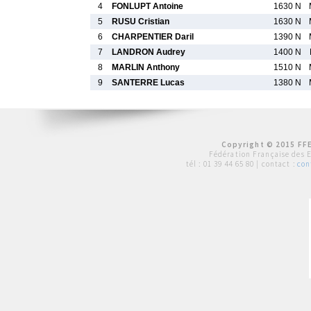
4
FONLUPT Antoine
1630 N
5
RUSU Cristian
1630 N
6
CHARPENTIER Daril
1390 N
7
LANDRON Audrey
1400 N
8
MARLIN Anthony
1510 N
9
SANTERRE Lucas
1380 N
Copyright © 2015 FFE
Fédération Française des 
tél :
01 39 44 65 80
| contact :
con