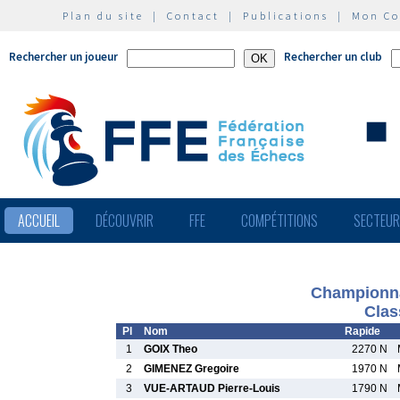
Plan du site
|
Contact
|
Publications
|
Mon C
Rechercher un joueur
Rechercher un club
ACCUEIL
DÉCOUVRIR
FFE
COMPÉTITIONS
SECTEU
Championna
Clas
Pl
Nom
Rapide
1
GOIX Theo
2270 N
2
GIMENEZ Gregoire
1970 N
3
VUE-ARTAUD Pierre-Louis
1790 N