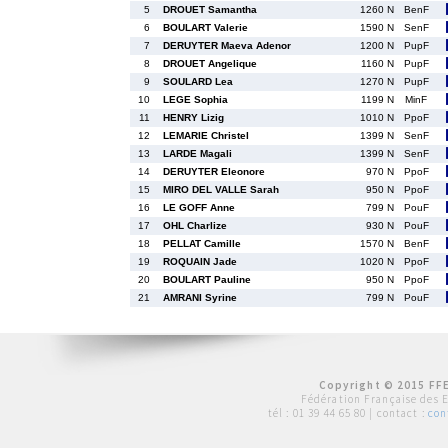
5
DROUET Samantha
1260 N
BenF
6
BOULART Valerie
1590 N
SenF
7
DERUYTER Maeva Adenor
1200 N
PupF
8
DROUET Angelique
1160 N
PupF
9
SOULARD Lea
1270 N
PupF
10
LEGE Sophia
1199 N
MinF
11
HENRY Lizig
1010 N
PpoF
12
LEMARIE Christel
1399 N
SenF
13
LARDE Magali
1399 N
SenF
14
DERUYTER Eleonore
970 N
PpoF
15
MIRO DEL VALLE Sarah
950 N
PpoF
16
LE GOFF Anne
799 N
PouF
17
OHL Charlize
930 N
PouF
18
PELLAT Camille
1570 N
BenF
19
ROQUAIN Jade
1020 N
PpoF
20
BOULART Pauline
950 N
PpoF
21
AMRANI Syrine
799 N
PouF
Copyright © 2015 FFE
Fédération Française des 
tél :
01 39 44 65 80
| contact :
con