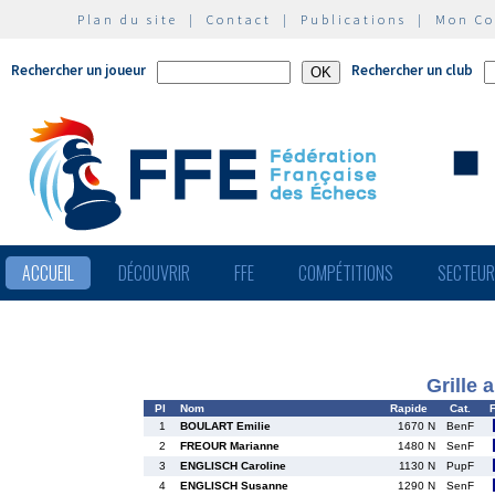
Plan du site
|
Contact
|
Publications
|
Mon C
Rechercher un joueur
Rechercher un club
ACCUEIL
DÉCOUVRIR
FFE
COMPÉTITIONS
SECTEU
Grille 
Pl
Nom
Rapide
Cat.
1
BOULART Emilie
1670 N
BenF
2
FREOUR Marianne
1480 N
SenF
3
ENGLISCH Caroline
1130 N
PupF
4
ENGLISCH Susanne
1290 N
SenF