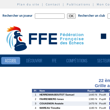
Plan du site
|
Contact
|
Publications
|
Mon C
Rechercher un joueur
Rechercher un club
ACCUEIL
DÉCOUVRIR
FFE
COMPÉTITIONS
SECTEU
22 èm
Grille 
Pl
Nom
Rapide
Cat.
1
HERREMAN-BOUTOT Samuel
1440 N
PouM
2
FAHRENBERG Ionas
1380 N
PupM
3
COUASNON Anatole
1470 N
PouM
4
MAREAU Timothe
1180 N
PouM