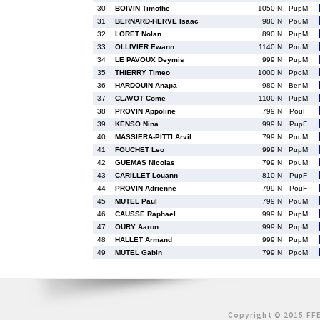
30
BOIVIN Timothe
1050 N
PupM
31
BERNARD-HERVE Isaac
980 N
PouM
32
LORET Nolan
890 N
PupM
33
OLLIVIER Ewann
1140 N
PouM
34
LE PAVOUX Deymis
999 N
PupM
35
THIERRY Timeo
1000 N
PpoM
36
HARDOUIN Anapa
980 N
BenM
37
CLAVOT Come
1100 N
PupM
38
PROVIN Appoline
799 N
PouF
39
KENSO Nina
999 N
PupF
40
MASSIERA-PITTI Arvil
799 N
PouM
41
FOUCHET Leo
999 N
PupM
42
GUEMAS Nicolas
799 N
PouM
43
CARILLET Louann
810 N
PupF
44
PROVIN Adrienne
799 N
PouF
45
MUTEL Paul
799 N
PouM
46
CAUSSE Raphael
999 N
PupM
47
OURY Aaron
999 N
PupM
48
HALLET Armand
999 N
PupM
49
MUTEL Gabin
799 N
PpoM
Copyright © 2015 FFE