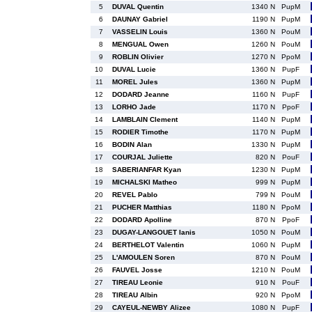
5
DUVAL Quentin
1340 N
PupM
6
DAUNAY Gabriel
1190 N
PupM
7
VASSELIN Louis
1360 N
PouM
8
MENGUAL Owen
1260 N
PouM
9
ROBLIN Olivier
1270 N
PpoM
10
DUVAL Lucie
1360 N
PupF
11
MOREL Jules
1360 N
PupM
12
DODARD Jeanne
1160 N
PupF
13
LORHO Jade
1170 N
PpoF
14
LAMBLAIN Clement
1140 N
PupM
15
RODIER Timothe
1170 N
PupM
16
BODIN Alan
1330 N
PupM
17
COURJAL Juliette
820 N
PouF
18
SABERIANFAR Kyan
1230 N
PupM
19
MICHALSKI Matheo
999 N
PupM
20
REVEL Pablo
799 N
PouM
21
PUCHER Matthias
1180 N
PpoM
22
DODARD Apolline
870 N
PpoF
23
DUGAY-LANGOUET Ianis
1050 N
PouM
24
BERTHELOT Valentin
1060 N
PupM
25
L'AMOULEN Soren
870 N
PouM
26
FAUVEL Josse
1210 N
PouM
27
TIREAU Leonie
910 N
PouF
28
TIREAU Albin
920 N
PpoM
29
CAYEUL-NEWBY Alizee
1080 N
PupF