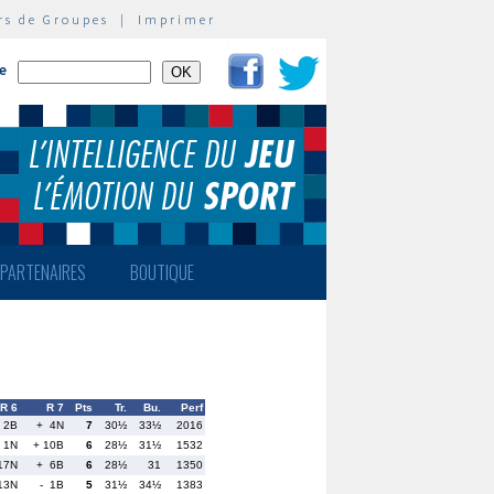
rs de Groupes
|
Imprimer
te
PARTENAIRES
BOUTIQUE
R 6
R 7
Pts
Tr.
Bu.
Perf
 2B
+ 4N
7
30½
33½
2016
 1N
+ 10B
6
28½
31½
1532
17N
+ 6B
6
28½
31
1350
13N
- 1B
5
31½
34½
1383