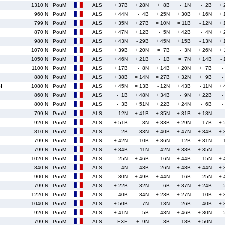
1310 N
PouM
ALS
+ 37B
+ 28N
+ 8B
- 1N
- 2B
+ 
960 N
PouM
ALS
+ 44N
- 4B
+ 25N
+ 30B
+ 16N
+ 
799 N
PouM
ALS
+ 35N
+ 27B
= 10N
= 11B
- 12N
+ 
870 N
PouM
ALS
+ 47N
+ 12B
- 5N
+ 42B
- 4N
+ 
980 N
PouM
ALS
+ 43N
- 29B
+ 45N
+ 15B
- 13N
+ 
1070 N
PouM
ALS
+ 39B
+ 20N
= 7B
- 3N
+ 26N
+ 
1050 N
PouM
ALS
+ 46N
+ 21B
- 1B
= 7N
+ 14B
-
1100 N
PouM
ALS
+ 17B
- 8N
+ 14B
+ 20N
+ 7B
-
880 N
PouM
ALS
+ 38B
= 14N
= 27B
+ 32N
+ 9B
-
l
1080 N
PouM
ALS
+ 45N
= 13B
- 12N
+ 43B
- 11N
+ 
860 N
PouM
ALS
- 1B
+ 48N
+ 34B
- 9N
+ 22B
-
800 N
PouM
ALS
- 3B
+ 51N
+ 22B
+ 24N
- 6B
-
799 N
PouM
ALS
- 12N
+ 41B
+ 35N
+ 31B
+ 18N
-
920 N
PouM
ALS
+ 51B
- 3N
+ 33B
+ 29N
- 17B
+ 
810 N
PouM
ALS
- 2B
- 33N
+ 40B
+ 47N
+ 34B
+ 
799 N
PouM
ALS
+ 42N
- 10B
+ 36N
- 12B
+ 31N
-
799 N
PouM
ALS
+ 34B
- 11N
- 42N
+ 38B
+ 35N
-
1020 N
PouM
ALS
- 25N
+ 46B
- 16N
+ 44B
- 15N
+ 
840 N
PouM
ALS
- 4N
- 43B
- 26N
+ 48B
+ 44N
+ 
900 N
PouM
ALS
- 30N
+ 49B
+ 44N
- 16B
- 25N
+ 
799 N
PouM
ALS
+ 22B
- 32N
- 6B
+ 37N
+ 24B
= 
1220 N
PouM
ALS
= 40B
- 34N
+ 23B
+ 27N
- 10B
+ 
1040 N
PouM
ALS
+ 50B
- 7N
= 13N
- 26B
- 40B
+ 
920 N
PouM
ALS
+ 41N
- 5B
- 43N
+ 46B
+ 30N
= 
799 N
PouM
ALS
EXE
+ 9N
- 3B
- 18B
+ 50N
-