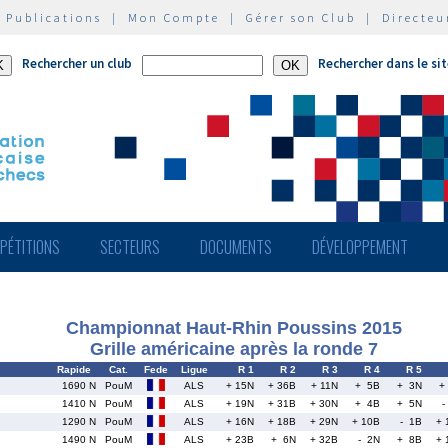
|
Publications
|
Mon Compte
|
Gérer son Club
|
Directeu
Rechercher un club
Rechercher dans le si
PÉTITIONS
SECTEURS
DOCUMENTS
DÉVELOPPEMENT
Championnat Haut-Rhin Poussins 2015
Grille américaine après la ronde 7
Rapide
Cat.
Fede
Ligue
R 1
R 2
R 3
R 4
R 5
1690 N
PouM
ALS
+ 15N
+ 36B
+ 11N
+ 5B
+ 3N
+
1410 N
PouM
ALS
+ 19N
+ 31B
+ 30N
+ 4B
+ 5N
-
1290 N
PouM
ALS
+ 16N
+ 18B
+ 29N
+ 10B
- 1B
+ 
1490 N
PouM
ALS
+ 23B
+ 6N
+ 32B
- 2N
+ 8B
+ 