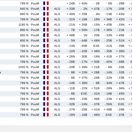
799 N
PouM
+ 24B
+ 40N
- 2B
- 6N
- 28B
-
940 N
PouM
ALS
+ 33B
- 2N
+ 47B
- 17N
- 20B
+ 
990 N
PouM
ALS
+ 49N
+ 25B
- 4N
- 13B
+ 43N
-
799 N
PouM
ALS
- 31N
+ 19B
- 18N
+ 36B
+ 42N
-
1180 N
PouM
ALS
- 21N
+ 26B
- 15N
+ 45B
- 19N
+ 
980 N
PouM
ALS
- 7B
+ 50N
- 17B
+ 39N
- 21B
-
960 N
PouM
ALS
+ 48B
- 1N
- 20B
- 33N
+ 46B
-
800 N
PouM
ALS
- 5N
- 44B
+ 49N
- 25B
+ 51N
+ 
799 N
PouM
ALS
- 13N
- 45B
EXE
- 21N
- 39B
+ 
799 N
PouM
ALS
- 10N
- 42B
+ 48N
- 35B
+ 38N
-
800 N
PouM
ALS
= 26N
- 30B
- 19N
+ 41B
+ 27N
-
799 N
PouM
ALS
- 28B
- 17N
= 50B
- 40N
- 48B
1000 N
PouM
ALS
- 20B
+ 39N
+ 21B
- 8N
- 33B
-
m
799 N
PouM
ALS
- 9B
+ 23N
+ 28B
- 14N
- 32B
-
799 N
PouM
ALS
- 6B
+ 37N
- 24B
- 22N
- 23B
+ 
799 N
PouM
ALS
- 14B
+ 38N
- 9B
- 34N
+ 47B
-
799 N
PouM
ALS
- 11B
- 22N
+ 51B
- 28N
- 36N
+ 
799 N
PouM
ALS
- 8B
EXE
- 31N
- 19B
- 45N
-
799 N
PouM
ALS
- 36N
- 15B
- 39B
- 23N
+ 41N
-
799 N
PouM
ALS
- 32B
- 24N
- 37B
- 50N
EXE
+ 
799 N
PouM
ALS
- 27N
- 35B
= 41N
+ 49B
- 29B
-
799 N
PouM
ALS
- 18N
- 16B
- 46N
EXE
- 37B
-