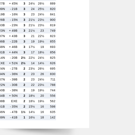
 27B
+ 45N
3
24½
26½
889
39N
- 21B
3
24
25½
820
 19B
- 16N
3
23
24½
841
 26B
- 15N
3
21½
23½
900
43B
- 23N
3
21½
23½
819
 23N
+ 49B
3
21½
23
749
 37N
+ 43B
3
21
22½
823
36B
- 22B
3
19
19½
855
48N
+ 46B
3
17½
19
693
 31B
+ 44N
3
17
18½
856
 14N
- 20B
2½
22½
24½
825
EXE
+ 51N
2½
14
14½
626
 24N
- 27B
2
23½
26½
695
 34N
- 36N
2
23
26
830
47N
- 39B
2
23
24½
711
 22N
- 30B
2
22
23½
788
50B
- 38N
2
19
19½
744
 44B
+ 50N
2
18½
20
556
 38B
EXE
2
18½
19½
562
51B
- 35N
2
15½
16
598
 46N
- 47B
1½
14½
16
635
 49N
- 41B
1
16½
18
142