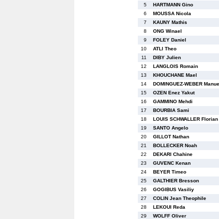
5
HARTMANN Gino
6
MOUSSA Nicola
7
KAUNY Mathis
8
ONG Winael
9
FOLEY Daniel
10
ATLI Theo
11
DIBY Julien
12
LANGLOIS Romain
13
KHOUCHANE Mael
14
DOMINGUEZ-WEBER Manue
15
OZEN Enez Yakut
16
GAMMINO Mehdi
17
BOURBIA Sami
18
LOUIS SCHWALLER Florian
19
SANTO Angelo
20
GILLOT Nathan
21
BOLLECKER Noah
22
DEKARI Chahine
23
GUVENC Kenan
24
BEYER Timeo
25
GALTHIER Bresson
26
GOGIBUS Vasiliy
27
COLIN Jean Theophile
28
LEKOUI Reda
29
WOLFF Oliver