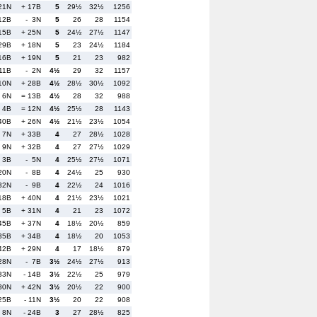
21N
+ 17B
5
29½
32½
1256
12B
- 3N
5
26
28
1154
15B
+ 25N
5
24½
27½
1147
29B
+ 18N
5
23
24½
1184
16B
+ 19N
5
21
23
982
11B
- 2N
4½
29
32
1157
 10N
+ 28B
4½
28½
30½
1092
 6N
= 13B
4½
28
32
988
 4B
= 12N
4½
25½
28
1143
40B
+ 26N
4½
21½
23½
1054
 7N
+ 33B
4
27
28½
1028
 9N
+ 32B
4
27
27½
1029
 3B
- 5N
4
25½
27½
1071
20N
- 8B
4
24½
25
930
32N
- 9B
4
22½
24
1016
 18B
+ 40N
4
21½
23½
1021
 5B
+ 31N
4
21
23
1072
45B
+ 37N
4
18½
20½
859
35B
+ 34B
4
18½
20
1053
42B
+ 29N
4
17
18½
879
28N
- 7B
3½
24½
27½
913
33N
- 14B
3½
22½
25
979
30N
+ 42N
3½
20½
22
900
25B
- 11N
3½
20
22
908
 8N
- 24B
3
27
28½
825