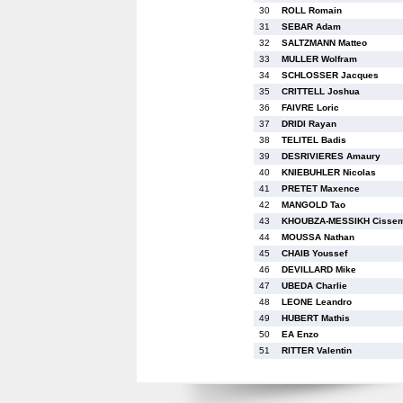
30
ROLL Romain
31
SEBAR Adam
32
SALTZMANN Matteo
33
MULLER Wolfram
34
SCHLOSSER Jacques
35
CRITTELL Joshua
36
FAIVRE Loric
37
DRIDI Rayan
38
TELITEL Badis
39
DESRIVIERES Amaury
40
KNIEBUHLER Nicolas
41
PRETET Maxence
42
MANGOLD Tao
43
KHOUBZA-MESSIKH Cisse
44
MOUSSA Nathan
45
CHAIB Youssef
46
DEVILLARD Mike
47
UBEDA Charlie
48
LEONE Leandro
49
HUBERT Mathis
50
EA Enzo
51
RITTER Valentin