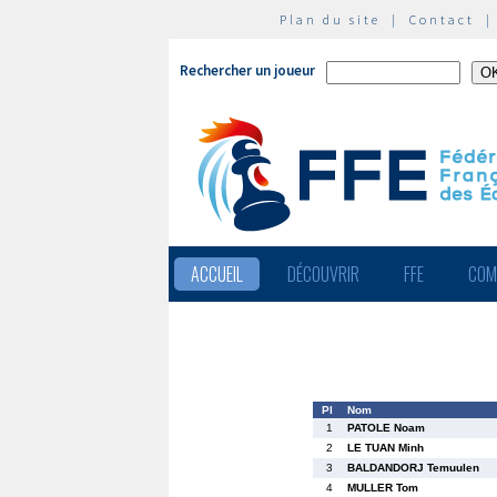
Plan du site
|
Contact
Rechercher un joueur
ACCUEIL
DÉCOUVRIR
FFE
COM
Pl
Nom
1
PATOLE Noam
2
LE TUAN Minh
3
BALDANDORJ Temuulen
4
MULLER Tom