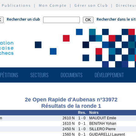
|
Publications
|
Mon Compte
|
Gérer son Club
|
Directeu
Rechercher un club
Rechercher dans le si
PÉTITIONS
SECTEURS
DOCUMENTS
DÉVELOPPEMENT
2e Open Rapide d'Aubenas n°33972
Résultats de la ronde 1
Res.
Noirs
an
2610 N
1 - 0
MAUDUIT Emile
1610 N
0 - 1
BENITAH Yohan
2450 N
1 - 0
SILLERO Pierre
1560 N
0 - 1
GUIDARELLI Laurent