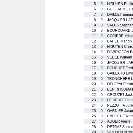
5
0
N'GUYEN Emili
6
0
GUILLAUME Car
7
0
DAILLET Emma
8
0
JACQUIER LAF
9
0
SALUS Stepha
10
0
BOURQUARD Je
11
0
COCIERE Miha
12
0
BAHEU Manon
13
0
N'GUYEN Chris
14
0
D'ABRIGEON B
15
0
VEDEL Wilhem
16
0
JACQUIER-LA
17
0
BOUCHET Frede
18
0
GAILLARD Emm
19
0
TRONCHERE La
20
0
DELEPAUT Yoh
21
0
BEN RHOUMA E
22
0
CROUZET Jack
23
0
LE DEUFF Fred
24
0
PEZZOTTA Julli
25
0
GARNIER Jacq
26
0
CABOCHE Nor
27
0
AUGER Pierre
28
0
DETRAZ Samue
29
0
VAN DEN BRAN