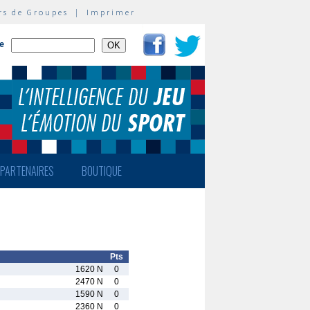
rs de Groupes
|
Imprimer
te
PARTENAIRES
BOUTIQUE
Pts
1620 N
0
2470 N
0
1590 N
0
2360 N
0