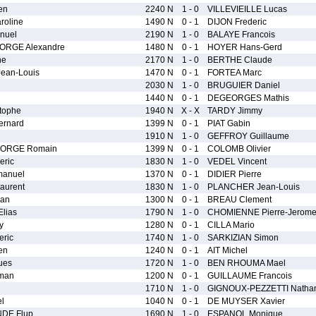
en
2240 N
1 - 0
VILLEVIEILLE Lucas
oline
1490 N
0 - 1
DIJON Frederic
nuel
2190 N
1 - 0
BALAYE Francois
ORGE Alexandre
1480 N
0 - 1
HOYER Hans-Gerd
ne
2170 N
1 - 0
BERTHE Claude
an-Louis
1470 N
0 - 1
FORTEA Marc
i
2030 N
1 - 0
BRUGUIER Daniel
1440 N
0 - 1
DEGEORGES Mathis
tophe
1940 N
X - X
TARDY Jimmy
ernard
1399 N
0 - 1
PIAT Gabin
1910 N
1 - 0
GEFFROY Guillaume
FORGE Romain
1399 N
0 - 1
COLOMB Olivier
ric
1830 N
1 - 0
VEDEL Vincent
anuel
1370 N
0 - 1
DIDIER Pierre
urent
1830 N
1 - 0
PLANCHER Jean-Louis
an
1300 N
0 - 1
BREAU Clement
lias
1790 N
1 - 0
CHOMIENNE Pierre-Jerom
y
1280 N
0 - 1
CILLA Mario
eric
1740 N
1 - 0
SARKIZIAN Simon
en
1240 N
0 - 1
AIT Michel
ues
1720 N
1 - 0
BEN RHOUMA Mael
man
1200 N
0 - 1
GUILLAUME Francois
1710 N
1 - 0
GIGNOUX-PEZZETTI Natha
l
1040 N
0 - 1
DE MUYSER Xavier
DE Flup
1690 N
1 - 0
ESPANOL Monique