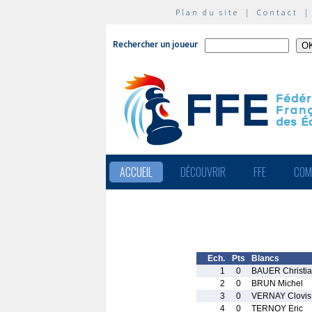
Plan du site
|
Contact
Rechercher un joueur
ACCUEIL
DÉCOUVRIR
FFE
COM
Ech.
Pts
Blancs
1
0
BAUER Christi
2
0
BRUN Michel
3
0
VERNAY Clovis
4
0
TERNOY Eric