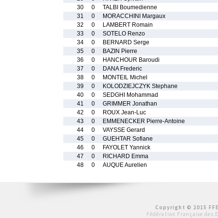
30
0
TALBI Boumedienne
31
0
MORACCHINI Margaux
32
0
LAMBERT Romain
33
0
SOTELO Renzo
34
0
BERNARD Serge
35
0
BAZIN Pierre
36
0
HANCHOUR Baroudi
37
0
DANA Frederic
38
0
MONTEIL Michel
39
0
KOLODZIEJCZYK Stephane
40
0
SEDGHI Mohammad
41
0
GRIMMER Jonathan
42
0
ROUX Jean-Luc
43
0
EMMENECKER Pierre-Antoine
44
0
VAYSSE Gerard
45
0
GUEHTAR Sofiane
46
0
FAYOLET Yannick
47
0
RICHARD Emma
48
0
AUQUE Aurelien
Copyright © 2015 FFE
Fédération Française des 