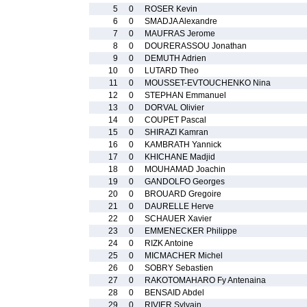
5
0
ROSER Kevin
6
0
SMADJA Alexandre
7
0
MAUFRAS Jerome
8
0
DOURERASSOU Jonathan
9
0
DEMUTH Adrien
10
0
LUTARD Theo
11
0
MOUSSET-EVTOUCHENKO Nina
12
0
STEPHAN Emmanuel
13
0
DORVAL Olivier
14
0
COUPET Pascal
15
0
SHIRAZI Kamran
16
0
KAMBRATH Yannick
17
0
KHICHANE Madjid
18
0
MOUHAMAD Joachin
19
0
GANDOLFO Georges
20
0
BROUARD Gregoire
21
0
DAURELLE Herve
22
0
SCHAUER Xavier
23
0
EMMENECKER Philippe
24
0
RIZK Antoine
25
0
MICMACHER Michel
26
0
SOBRY Sebastien
27
0
RAKOTOMAHARO Fy Antenaina
28
0
BENSAID Abdel
29
0
RIVIER Sylvain