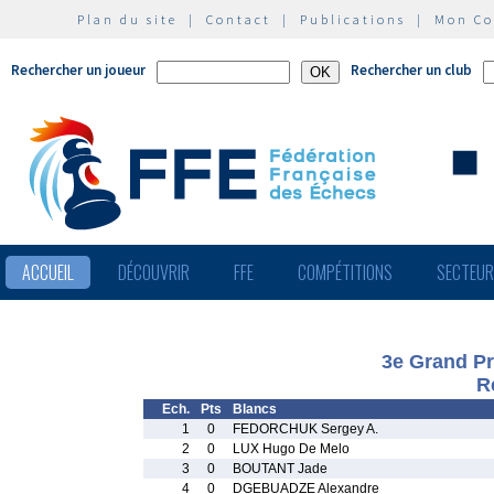
Plan du site
|
Contact
|
Publications
|
Mon C
Rechercher un joueur
Rechercher un club
ACCUEIL
DÉCOUVRIR
FFE
COMPÉTITIONS
SECTEU
3e Grand Pr
R
Ech.
Pts
Blancs
1
0
FEDORCHUK Sergey A.
2
0
LUX Hugo De Melo
3
0
BOUTANT Jade
4
0
DGEBUADZE Alexandre