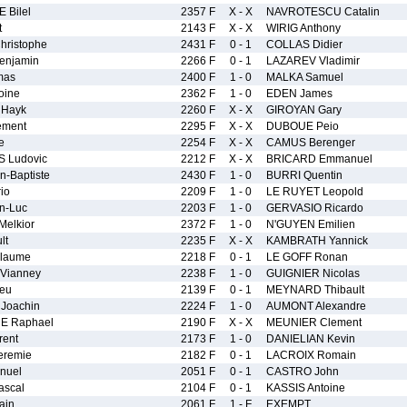
 Bilel
2357 F
X - X
NAVROTESCU Catalin
t
2143 F
X - X
WIRIG Anthony
ristophe
2431 F
0 - 1
COLLAS Didier
enjamin
2266 F
0 - 1
LAZAREV Vladimir
mas
2400 F
1 - 0
MALKA Samuel
oine
2362 F
1 - 0
EDEN James
 Hayk
2260 F
X - X
GIROYAN Gary
ement
2295 F
X - X
DUBOUE Peio
e
2254 F
X - X
CAMUS Berenger
 Ludovic
2212 F
X - X
BRICARD Emmanuel
-Baptiste
2430 F
1 - 0
BURRI Quentin
io
2209 F
1 - 0
LE RUYET Leopold
n-Luc
2203 F
1 - 0
GERVASIO Ricardo
elkior
2372 F
1 - 0
N'GUYEN Emilien
lt
2235 F
X - X
KAMBRATH Yannick
llaume
2218 F
0 - 1
LE GOFF Ronan
Vianney
2238 F
1 - 0
GUIGNIER Nicolas
ieu
2139 F
0 - 1
MEYNARD Thibault
oachin
2224 F
1 - 0
AUMONT Alexandre
 Raphael
2190 F
X - X
MEUNIER Clement
ent
2173 F
1 - 0
DANIELIAN Kevin
eremie
2182 F
0 - 1
LACROIX Romain
nuel
2051 F
0 - 1
CASTRO John
ascal
2104 F
0 - 1
KASSIS Antoine
ain
2061 F
1 - F
EXEMPT