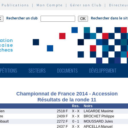
|
Publications
|
Mon Compte
|
Gérer son Club
|
Directeu
Rechercher un club
Rechercher dans le si
PÉTITIONS
SECTEURS
DOCUMENTS
DÉVELOPPEMENT
Championnat de France 2014 - Accession
Résultats de la ronde 11
Res.
Noirs
ien
2518 F
X - X
LAGARDE Maxime
re
2409 F
X - X
BROCHET Philippe
bault
2272 F
0 - 1
MOUSSARD Jules
2437 F
X - X
APICELLA Manuel