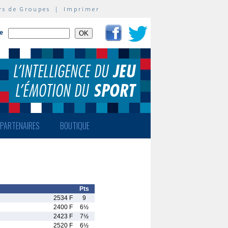
rs de Groupes
|
Imprimer
te
PARTENAIRES
BOUTIQUE
Pts
2534 F
9
2400 F
6½
2423 F
7½
2520 F
6½