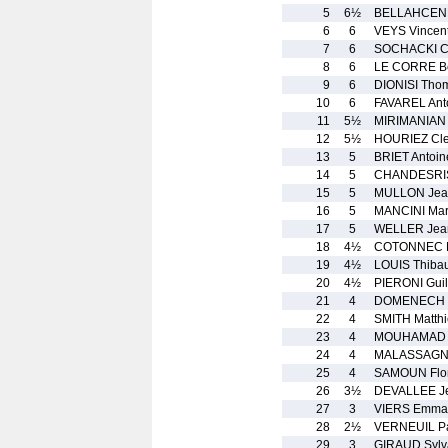
5
6½
BELLAHCENE
6
6
VEYS Vincen
7
6
SOCHACKI Ch
8
6
LE CORRE B
9
6
DIONISI Tho
10
6
FAVAREL Ant
11
5½
MIRIMANIAN
12
5½
HOURIEZ Cl
13
5
BRIET Antoin
14
5
CHANDESRIS
15
5
MULLON Jean
16
5
MANCINI Mar
17
5
WELLER Jea
18
4½
COTONNEC M
19
4½
LOUIS Thibau
20
4½
PIERONI Gui
21
4
DOMENECH 
22
4
SMITH Matth
23
4
MOUHAMAD J
24
4
MALASSAGNE
25
4
SAMOUN Flor
26
3½
DEVALLEE J
27
3
VIERS Emma
28
2½
VERNEUIL P
29
3
GIRAUD Sylv