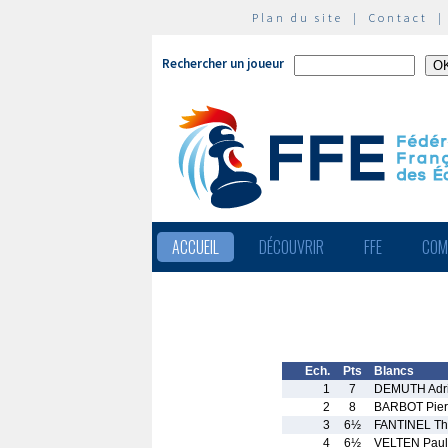
Plan du site
|
Contact
Rechercher un joueur
ACCUEIL
DÉCOUVRIR
FFE
COM
Ech.
Pts
Blancs
1
7
DEMUTH Adr
2
8
BARBOT Pier
3
6½
FANTINEL Thi
4
6½
VELTEN Paul