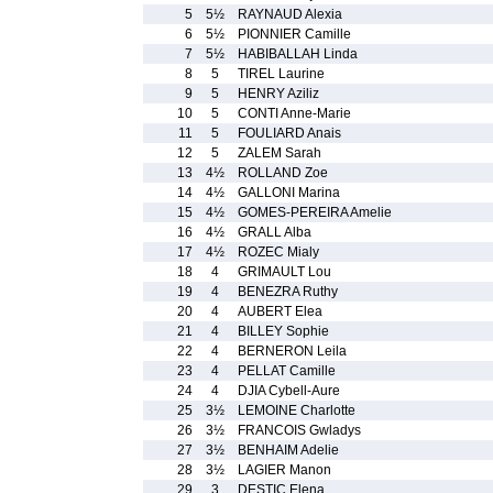
5
5½
RAYNAUD Alexia
6
5½
PIONNIER Camille
7
5½
HABIBALLAH Linda
8
5
TIREL Laurine
9
5
HENRY Aziliz
10
5
CONTI Anne-Marie
11
5
FOULIARD Anais
12
5
ZALEM Sarah
13
4½
ROLLAND Zoe
14
4½
GALLONI Marina
15
4½
GOMES-PEREIRA Amelie
16
4½
GRALL Alba
17
4½
ROZEC Mialy
18
4
GRIMAULT Lou
19
4
BENEZRA Ruthy
20
4
AUBERT Elea
21
4
BILLEY Sophie
22
4
BERNERON Leila
23
4
PELLAT Camille
24
4
DJIA Cybell-Aure
25
3½
LEMOINE Charlotte
26
3½
FRANCOIS Gwladys
27
3½
BENHAIM Adelie
28
3½
LAGIER Manon
29
3
DESTIC Elena