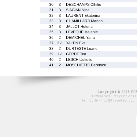
30
3
DESCHAMPS Othilie
31
3
SIAGIAN Nina
32
3
LAURENT Ekaterina
33
3
CHAMILLARD Manon
34
3
JALLOT Helena
35
3
LEVEQUE Melanie
36
2
DEMICHEL Yana
37
2½
YALTIN Eva
38
2
DURTESTE Leane
39
1½
GERDE Tea
40
2
LESCHI Juliette
41
2
MOSCHIETTO Berenice
Copyright © 2015 FFE
Fédération Française des 
tél :
01 39 44 65 80
| contact :
con