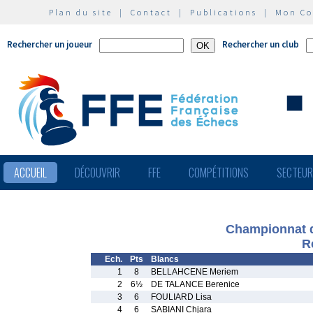
Plan du site
|
Contact
|
Publications
|
Mon C
Rechercher un joueur
Rechercher un club
ACCUEIL
DÉCOUVRIR
FFE
COMPÉTITIONS
SECTEU
Championnat d
R
Ech.
Pts
Blancs
1
8
BELLAHCENE Meriem
2
6½
DE TALANCE Berenice
3
6
FOULIARD Lisa
4
6
SABIANI Chjara