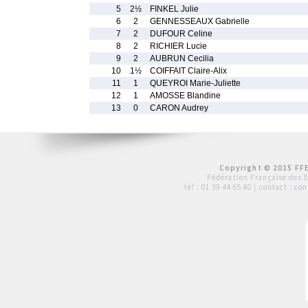
5
2½
FINKEL Julie
6
2
GENNESSEAUX Gabrielle
7
2
DUFOUR Celine
8
2
RICHIER Lucie
9
2
AUBRUN Cecilia
10
1½
COIFFAIT Claire-Alix
11
1
QUEYROI Marie-Juliette
12
1
AMOSSE Blandine
13
0
CARON Audrey
Copyright © 2015 FFE
Fédération Française des 
tél :
01 39 44 65 80
| contact :
con