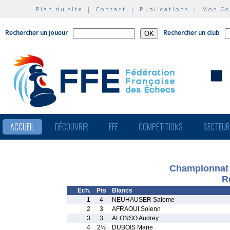
Plan du site
|
Contact
|
Publications
|
Mon C
Rechercher un joueur
Rechercher un club
ACCUEIL
DÉCOUVRIR
FFE
COMPÉTITIONS
SECTEU
Championnat 
R
Ech.
Pts
Blancs
1
4
NEUHAUSER Salome
2
3
AFRAOUI Solenn
3
3
ALONSO Audrey
4
2½
DUBOIS Marie