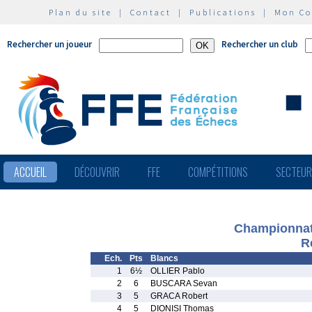
Plan du site
|
Contact
|
Publications
|
Mon C
Rechercher un joueur
Rechercher un club
ACCUEIL
DÉCOUVRIR
FFE
COMPÉTITIONS
SECTEU
Championnat 
R
Ech.
Pts
Blancs
1
6½
OLLIER Pablo
2
6
BUSCARA Sevan
3
5
GRACA Robert
4
5
DIONISI Thomas