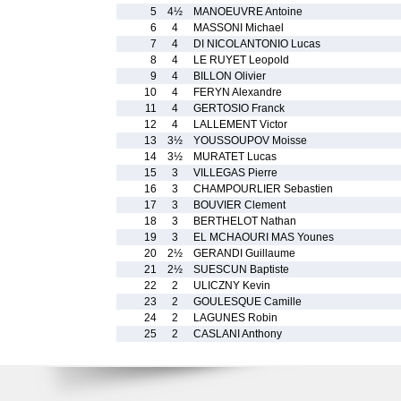
5
4½
MANOEUVRE Antoine
6
4
MASSONI Michael
7
4
DI NICOLANTONIO Lucas
8
4
LE RUYET Leopold
9
4
BILLON Olivier
10
4
FERYN Alexandre
11
4
GERTOSIO Franck
12
4
LALLEMENT Victor
13
3½
YOUSSOUPOV Moisse
14
3½
MURATET Lucas
15
3
VILLEGAS Pierre
16
3
CHAMPOURLIER Sebastien
17
3
BOUVIER Clement
18
3
BERTHELOT Nathan
19
3
EL MCHAOURI MAS Younes
20
2½
GERANDI Guillaume
21
2½
SUESCUN Baptiste
22
2
ULICZNY Kevin
23
2
GOULESQUE Camille
24
2
LAGUNES Robin
25
2
CASLANI Anthony