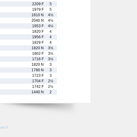
2209 F
5
1979 F
5
1810 N
4½
2040 N
4½
1953 F
4½
1820 F
4
1956 F
4
1829 F
4
1820 N
3½
1802 F
3½
1716 F
3½
1820 N
3
1780 N
3
1723 F
3
1704 F
2½
1742 F
2½
1440 N
2
so.fr