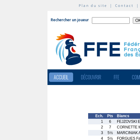
Plan du site
|
Contact
Rechercher un joueur
ACCUEIL
DÉCOUVRIR
FFE
COM
Ech.
Pts
Blancs
1
6
FEJZOVSKI E
2
7
CORNETTE M
3
5½
MARCINIAK A
4
5½
FORGUES Fa