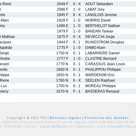
 Remi
2049 F
X - X
AOUT Sebastien
n
2086 F
1 - 0
LABAT Jory
lle
1845 F
X - X
LANGLOIS Jerome
-Marc
1928 F
1 - 0
MORRIS David
emy
1499 E
1 - 0
BERTHELOT Nathan
1979 F
1 - 0
BANDAN Taiwan
 Mathias
1875 F
X - X
DEVECCHI Jorge
acques
1944 F
0 - 1
RUNDSTROM Douglas
aptiste
1775 F
1 - 0
DAMO Alain
Serge
1750 N
0 - 1
LABARRERE Daniel
Andre
1777 F
1 - 0
CLASTRE Bernard
erard
1770 N
0 - 1
CARASSUS Jean-Louis
nito
1800 N
0 - 1
PHALIPPOU Philippe
lippe
1650 N
0 - 1
WARDENSKI Eric
 Rene
1780 N
X - X
SEELEN Raphael
-Luc
1700 N
0 - 1
MOREAU Philippe
ierry
1670 N
F - 1
BASSERAS Renaud
Copyright © 2015 FFE |
Mentions légales
|
Protection des données
Fédération Française des Echecs |
6 rue de l'Eglise | 92600 ASNIERES SUR SEINE
01 39 44 65 80
| contact :
contact@ffechecs.fr
| webmestre :
erick.mouret@echecs.as