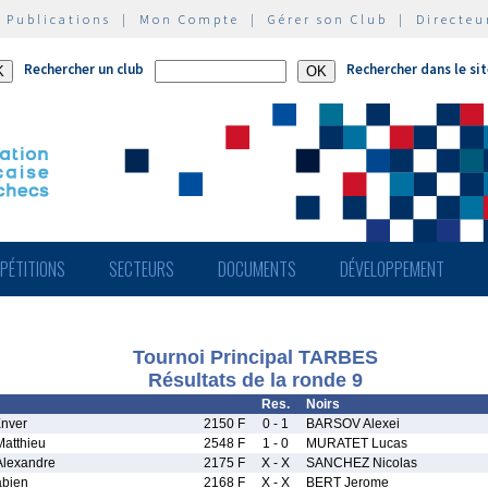
|
Publications
|
Mon Compte
|
Gérer son Club
|
Directeu
Rechercher un club
Rechercher dans le si
PÉTITIONS
SECTEURS
DOCUMENTS
DÉVELOPPEMENT
Tournoi Principal TARBES
Résultats de la ronde 9
Res.
Noirs
nver
2150 F
0 - 1
BARSOV Alexei
atthieu
2548 F
1 - 0
MURATET Lucas
lexandre
2175 F
X - X
SANCHEZ Nicolas
bien
2168 F
X - X
BERT Jerome