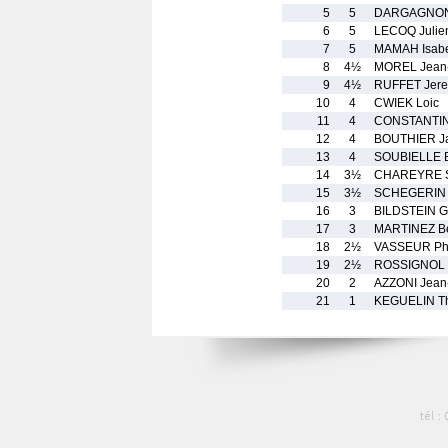
5
5
DARGAGNON
6
5
LECOQ Julie
7
5
MAMAH Isabe
8
4½
MOREL Jean
9
4½
RUFFET Jer
10
4
CWIEK Loic
11
4
CONSTANTIN
12
4
BOUTHIER J
13
4
SOUBIELLE B
14
3½
CHAREYRE 
15
3½
SCHEGERIN 
16
3
BILDSTEIN G
17
3
MARTINEZ Be
18
2½
VASSEUR Phi
19
2½
ROSSIGNOL
20
2
AZZONI Jean
21
1
KEGUELIN Th
tél :