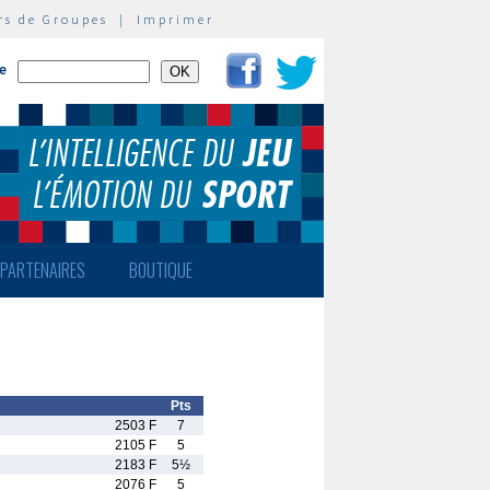
rs de Groupes
|
Imprimer
te
PARTENAIRES
BOUTIQUE
Pts
2503 F
7
2105 F
5
2183 F
5½
2076 F
5