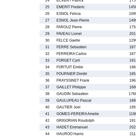
24
ECKERT Patrick
175
25
EMERIT Frederic
145
26
ESNOL Felicia
109
27
ESNOL Jean-Pierre
149
28
FAROUZ Pierre
175
29
FAVEAU Lionel
201
30
FELCE Gaelle
129
31
FERRE Sebastien
187
32
FERREIRA Carlos
187
33
FORGET Cyril
191
34
FORTUIT Emilie
196
35
FOURNIER Dimitri
185
36
FRAYSSINET Frank
196
37
GAILLET Philippe
168
38
GAUDIN Sebastien
176
39
GAULUPEAU Pascal
188
40
GAUTIER Joel
195
41
GOMES-PEREIRA Amelie
119
42
GRIGORIAN Roudolph
191
43
HADET Emmanuel
202
44
HAUROO Harris
211