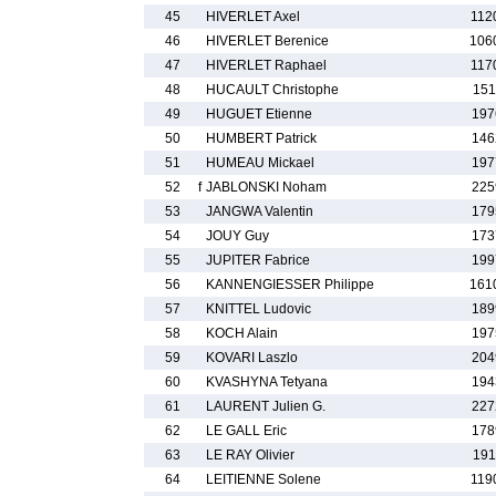
45
HIVERLET Axel
112
46
HIVERLET Berenice
106
47
HIVERLET Raphael
117
48
HUCAULT Christophe
151
49
HUGUET Etienne
197
50
HUMBERT Patrick
146
51
HUMEAU Mickael
197
52
f
JABLONSKI Noham
225
53
JANGWA Valentin
179
54
JOUY Guy
173
55
JUPITER Fabrice
199
56
KANNENGIESSER Philippe
161
57
KNITTEL Ludovic
189
58
KOCH Alain
197
59
KOVARI Laszlo
204
60
KVASHYNA Tetyana
194
61
LAURENT Julien G.
227
62
LE GALL Eric
178
63
LE RAY Olivier
191
64
LEITIENNE Solene
119