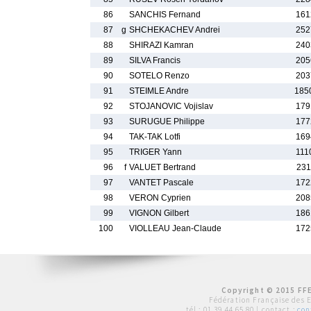
86
SANCHIS Fernand
161
87
g
SHCHEKACHEV Andrei
252
88
SHIRAZI Kamran
240
89
SILVA Francis
205
90
SOTELO Renzo
203
91
STEIMLE Andre
185
92
STOJANOVIC Vojislav
179
93
SURUGUE Philippe
177
94
TAK-TAK Lotfi
169
95
TRIGER Yann
111
96
f
VALUET Bertrand
231
97
VANTET Pascale
172
98
VERON Cyprien
208
99
VIGNON Gilbert
186
100
VIOLLEAU Jean-Claude
172
Copyright © 2015 FFE
Fédération Française des 
tél :
01 39 44 65 80
| contact :
con