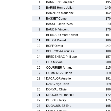
4
BANNERY Benjamin
195
5
BARBE Henry-Julien
146
6
BARZILAY Marianne
162
7
BASSET Come
170
8
BASSET Jean-Yves
139
9
BAUDIN Vincent
170
10
BERNARD Marc-Olivier
161
11
BILLOT Daniel
180
12
BOFF Olivier
149
13
BOUROGAA Younes
188
14
BREDENBAC Philippe
157
15
CITA Mickael
200
16
COURRIER Arnaud
215
17
CUMMINGS Eileen
117
18
ff
DACALOR Aurelie
191
19
DANG Ngo-Than
116
20
DORVAL Olivier
186
21
DROCHON Francois
172
22
DUBOIS Jacky
175
23
DUGAUGUEZ Eric
195