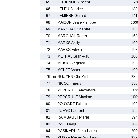
65
LEITIENNE Vincent
167
66
LELEU Fabrice
189
67
LEMIERE Gerard
141
68
MAISON Jean-Philippe
163
69
MARCHAL Chantal
186
70
MARCHAL Roger
168
71
MARKS Andy
190
72
MARKS Edwin
198
73
METRAL Jean-Paul
206
74
MOKRI Siegfried
196
75
MOLET Asher
190
76
m
NGUYEN Chi-Minh
239
77
NICOL Thierry
158
78
PERCRULE Alexandre
109
79
PERCRULE Maxime
100
80
POUYADE Fabrice
192
81
PUEYO Laurent
155
82
RAIMBAULT Pierre
194
83
RAQI Nadji
182
84
RASINARU Alina-Laura
200
85
RUSEV Rosen Yordanov
228