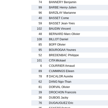
74
BANNERY Benjamin
99
BARBE Henry-Julien
96
BARZILAY Marianne
40
BASSET Come
59
BASSET Jean-Yves
102
BAUDIN Vincent
48
BERNARD Marc-Olivier
108
BILLOT Daniel
85
BOFF Olivier
95
BOUROGAA Younes
52
BREDENBAC Philippe
101
CITA Mickael
6
COURRIER Arnaud
89
CUMMINGS Eileen
78
ff
DACALOR Aurelie
62
DANG Ngo-Than
81
DORVAL Olivier
39
DROCHON Francois
36
DUBOIS Jacky
76
DUGAUGUEZ Eric