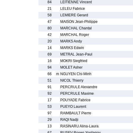
84
LEITIENNE Vincent
21
LELEU Fabrice
58
LEMIERE Gerard
47
MAISON Jean-Philippe
80
MARCHAL Chantal
42
MARCHAL Roger
20
MARKS Andy
14
MARKS Edwin
69
METRAL Jean-Paul
16
MOKRI Siegfried
94
MOLET Asher
66
m
NGUYEN Chi-Minh
51
NICOL Thierry
91
PERCRULE Alexandre
92
PERCRULE Maxime
17
POUYADE Fabrice
53
PUEYO Laurent
97
RAIMBAULT Pierre
29
RAQI Nadji
13
RASINARU Alina-Laura
67
RUSEV Rosen Yordanov