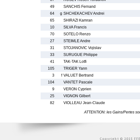
49
SANCHIS Fernand
64
g
SHCHEKACHEV Andrei
65
SHIRAZI Kamran
10
SILVA Francis
70
SOTELO Renzo
27
STEIMLE Andre
31
STOJANOVIC Vojislav
33
SURUGUE Philippe
41
TAK-TAK Lotfi
105
TRIGER Yann
3
f
VALUET Bertrand
104
VANTET Pascale
9
VERON Cyprien
25
VIGNON Gilbert
82
VIOLLEAU Jean-Claude
ATTENTION: les Gains/Pertes sont
Copyright © 2015 FFE