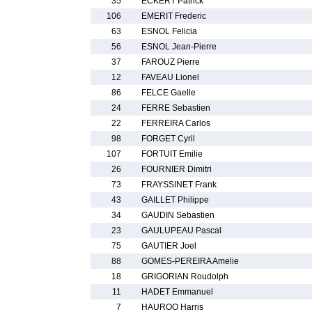
35
ECKERT Patrick
106
EMERIT Frederic
63
ESNOL Felicia
56
ESNOL Jean-Pierre
37
FAROUZ Pierre
12
FAVEAU Lionel
86
FELCE Gaelle
24
FERRE Sebastien
22
FERREIRA Carlos
98
FORGET Cyril
107
FORTUIT Emilie
26
FOURNIER Dimitri
73
FRAYSSINET Frank
43
GAILLET Philippe
34
GAUDIN Sebastien
23
GAULUPEAU Pascal
75
GAUTIER Joel
88
GOMES-PEREIRA Amelie
18
GRIGORIAN Roudolph
11
HADET Emmanuel
7
HAUROO Harris