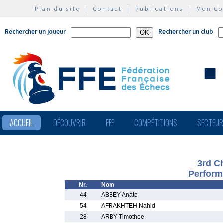
Plan du site
|
Contact
|
Publications
|
Mon C
Rechercher un joueur
Rechercher un club
ACCUEIL
DÉCOUVRIR
FFE
COMPÉTITIONS
SECTEU
3rd C
Perform
Nr.
Nom
44
ABBEY Anate
54
AFRAKHTEH Nahid
28
ARBY Timothee