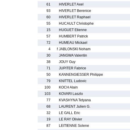
61
HIVERLET Axel
93
HIVERLET Berenice
60
HIVERLET Raphael
55
HUCAULT Christophe
15
HUGUET Etienne
57
HUMBERT Patrick
72
HUMEAU Mickael
4
f
JABLONSKI Noham
30
JANGWA Valentin
38
JOUY Guy
71
JUPITER Fabrice
50
KANNENGIESSER Philippe
79
KNITTEL Ludovic
100
KOCH Alain
103
KOVARI Laszlo
77
KVASHYNA Tetyana
68
LAURENT Julien G.
32
LE GALL Eric
19
LE RAY Olivier
87
LEITIENNE Solene