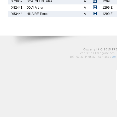
X73907
SCATOLLIN Jules
A
1299 E
X82441
JOLY Arthur
A
1299 E
Y53444
HILAIRE Timeo
A
1299 E
Copyright © 2015 FFE
Fédération Française des 
tél :
01 39 44 65 80
| contact :
con