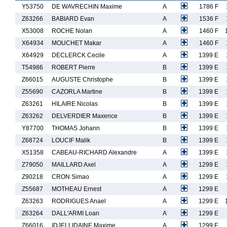
Y53750
DE WAVRECHIN Maxime
A
1786 F
Z63266
BABIARD Evan
A
1536 F
X53008
ROCHE Nolan
A
1460 F
X64934
MOUCHET Makar
A
1460 F
X64929
DECLERCK Cecile
A
1399 E
T54986
ROBERT Pierre
B
1399 E
Z66015
AUGUSTE Christophe
B
1399 E
Z55690
CAZORLA Martine
B
1399 E
Z63261
HILAIRE Nicolas
B
1399 E
Z63262
DELVERDIER Maxence
B
1399 E
Y87700
THOMAS Johann
B
1399 E
Z68724
LOUCIF Malik
B
1399 E
X51358
CABEAU-RICHARD Alexandre
A
1399 E
Z79050
MAILLARD Axel
A
1299 E
Z90218
CRON Simao
A
1299 E
Z55687
MOTHEAU Ernest
A
1299 E
Z63263
RODRIGUES Anael
A
1299 E
Z63264
DALL'ARMI Loan
A
1299 E
Z66016
IDJELLIDAINE Maxime
A
1299 E