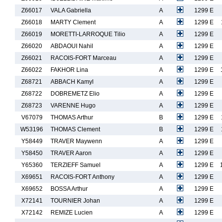
Z66017
VALA Gabriella
A
1299 E
Z66018
MARTY Clement
A
1299 E
Z66019
MORETTI-LARROQUE Tilio
A
1299 E
Z66020
ABDAOUI Nahil
A
1299 E
Z66021
RACOIS-FORT Marceau
A
1299 E
Z66022
FAKHOR Lina
A
1299 E
Z68721
ABBACH Kamyl
A
1299 E
Z68722
DOBREMETZ Elio
A
1299 E
Z68723
VARENNE Hugo
A
1299 E
V67079
THOMAS Arthur
B
1299 E
W53196
THOMAS Clement
B
1299 E
Y58449
TRAVER Maywenn
A
1299 E
Y58450
TRAVER Aaron
A
1299 E
Y65360
TERZIEFF Samuel
A
1299 E
X69651
RACOIS-FORT Anthony
A
1299 E
X69652
BOSSA Arthur
A
1299 E
X72141
TOURNIER Johan
A
1299 E
X72142
REMIZE Lucien
A
1299 E