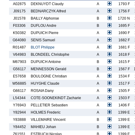
A02875
DEKNUYDT Claudy
A
1793 F
J09175
BEDNARCZYK Alfred
A
1756 F
J01578
BAILLY Alphonse
B
1720 N
F03306
DUFLOU Andre
B
1695 F
K50382
DUPUICH Pierre
A
1690 F
G64080
SENIS Samuel
A
1682 F
R01487
BLOT Philippe
A
1681 F
V64983
BLONDEEL Christophe
A
1618 F
M67903
DUPUICH Antoine
B
1615 F
G56117
MENNESSON Gerald
B
1567 F
E57658
BOULOGNE Christian
A
1534 F
W56885
HUYGHE Claude
A
1517 F
G66117
ROSAIA Dany
A
1505 F
L54344
COTE-SOONEKINDT Zacharie
A
1503 F
Y76943
PELLETIER Sebastien
A
1406 F
Y82944
HOLMES Frederic
A
1399 E
Y83888
VILLEMAIRE Vincent
B
1399 E
Y84452
MAHIEU Johan
B
1399 E
Z61551
ESTRUCH Nicolas
B
1399 E