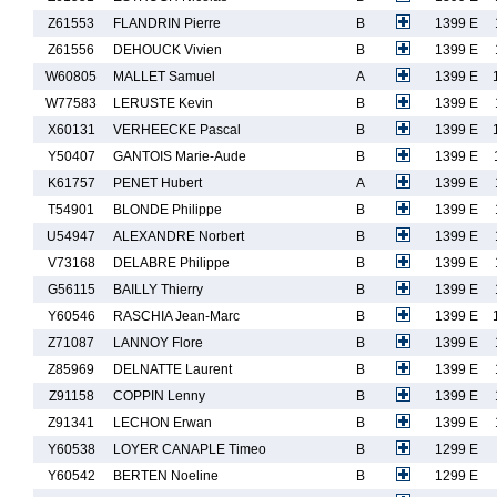
Z61553
FLANDRIN Pierre
B
1399 E
Z61556
DEHOUCK Vivien
B
1399 E
W60805
MALLET Samuel
A
1399 E
W77583
LERUSTE Kevin
B
1399 E
X60131
VERHEECKE Pascal
B
1399 E
Y50407
GANTOIS Marie-Aude
B
1399 E
K61757
PENET Hubert
A
1399 E
T54901
BLONDE Philippe
B
1399 E
U54947
ALEXANDRE Norbert
B
1399 E
V73168
DELABRE Philippe
B
1399 E
G56115
BAILLY Thierry
B
1399 E
Y60546
RASCHIA Jean-Marc
B
1399 E
Z71087
LANNOY Flore
B
1399 E
Z85969
DELNATTE Laurent
B
1399 E
Z91158
COPPIN Lenny
B
1399 E
Z91341
LECHON Erwan
B
1399 E
Y60538
LOYER CANAPLE Timeo
B
1299 E
Y60542
BERTEN Noeline
B
1299 E