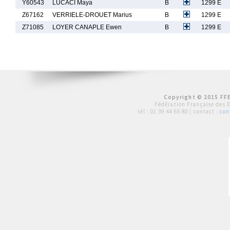
Y60543
LUCACI Maya
B
1299 E
Z67162
VERRIELE-DROUET Marius
B
1299 E
Z71085
LOYER CANAPLE Ewen
B
1299 E
Copyright © 2015 FFE
Fédération Française des 
tél :
01 39 44 65 80
| contact :
con