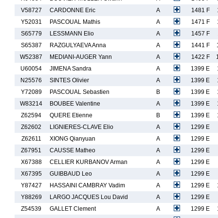
V58727
CARDONNE Eric
A
1481 F
Y52031
PASCOUAL Mathis
A
1471 F
S65779
LESSMANN Elio
A
1457 F
S65387
RAZGULYAEVA Anna
A
1441 F
W52387
MEDIANI-AUGER Yann
A
1422 F
U60054
JIMENA Sandra
A
1399 E
N25576
SINTES Olivier
A
1399 E
Y72089
PASCOUAL Sebastien
B
1399 E
W83214
BOUBEE Valentine
A
1399 E
Z62594
QUERE Etienne
B
1399 E
Z62602
LIGNIERES-CLAVE Elio
A
1299 E
Z62611
XIONG Qianyuan
A
1299 E
Z67951
CAUSSE Matheo
A
1299 E
X67388
CELLIER KURBANOV Arman
A
1299 E
X67395
GUIBBAUD Leo
A
1299 E
Y87427
HASSAINI CAMBRAY Vadim
A
1299 E
Y88269
LARGO JACQUES Lou David
A
1299 E
Z54539
GALLET Clement
A
1299 E