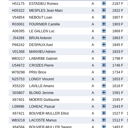
H51175
ESTADIEU Romeo
A
2187 F
H05322
MESPLES Jean-Marc
A
1922 F
V54854
NEBOUT Loan
A
1907 F
R03061
FOURNIER Camille
A
1903 F
A06395
LE GALLEN Luc
A
1869 F
J54289
BRUN Antonin
A
1863 F
P66242
DESPAUX Axel
A
1845 F
V01368
MANVIEU Adrien
A
1833 F
W83217
LABARBE Gabriel
A
1798 F
U54672
CROZES Pierre
A
1746 F
W78298
PRIU Brice
A
1734 F
N25753
LONGY Vincent
A
1653 F
X55220
LAVILLE Amans
A
1616 F
S03807
BLOND Jerome
A
1591 F
X67401
MOERIS Guillaume
A
1545 F
L09996
LOHEAC Pascal
A
1543 F
X67421
BOUVIER-MULLER Elliot
A
1527 F
W83218
LACOSTE Marius
A
1512 F
X64584
BOUVIER-MULLER Swann
A
1493 F