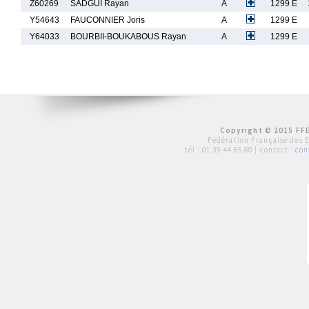
Z60269
SADGUI Rayan
A
1299 E
Y54643
FAUCONNIER Joris
A
1299 E
Y64033
BOURBII-BOUKABOUS Rayan
A
1299 E
Copyright © 2015 FFE
Fédération Française des 
tél :
01 39 44 65 80
| contact :
con