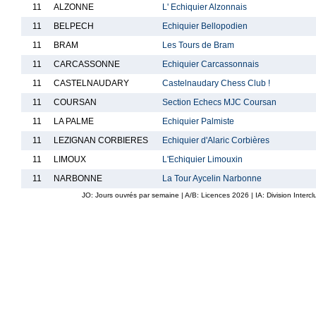
11
ALZONNE
L' Echiquier Alzonnais
11
BELPECH
Echiquier Bellopodien
11
BRAM
Les Tours de Bram
11
CARCASSONNE
Echiquier Carcassonnais
11
CASTELNAUDARY
Castelnaudary Chess Club !
11
COURSAN
Section Echecs MJC Coursan
11
LA PALME
Echiquier Palmiste
11
LEZIGNAN CORBIERES
Echiquier d'Alaric Corbières
11
LIMOUX
L'Echiquier Limouxin
11
NARBONNE
La Tour Aycelin Narbonne
JO: Jours ouvrés par semaine | A/B: Licences
2026
| IA: Division Interc