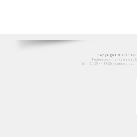
Copyright © 2015 FFE
Fédération Française des 
tél :
01 39 44 65 80
| contact :
con