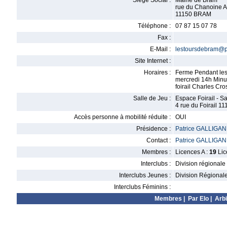
Siège Social :
Mairie de Bram
rue du Chanoine A
11150 BRAM
Téléphone :
07 87 15 07 78
Fax :
E-Mail :
lestoursdebram@p
Site Internet :
Horaires :
Ferme Pendant les
mercredi 14h Minu
foirail Charles Cro
Salle de Jeu :
Espace Foirail - S
4 rue du Foirail 1
Accès personne à mobilité réduite :
OUI
Présidence :
Patrice GALLIGAN
Contact :
Patrice GALLIGAN
Membres :
Licences A :
19
Lic
Interclubs :
Division régionale
Interclubs Jeunes :
Division Régional
Interclubs Féminins :
Membres
|
Par Elo
|
Arbi