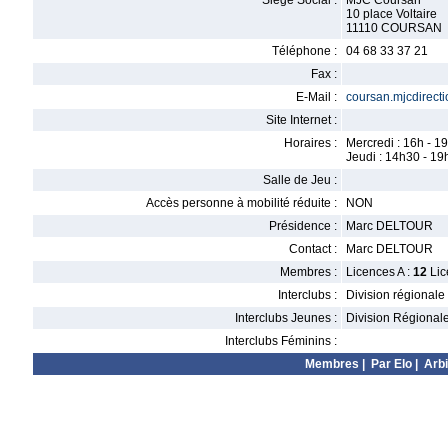
Siège Social :
MJC Coursan
10 place Voltaire
11110 COURSAN
Téléphone :
04 68 33 37 21
Fax :
E-Mail :
coursan.mjcdirecti
Site Internet :
Horaires :
Mercredi : 16h - 1
Jeudi : 14h30 - 19
Salle de Jeu :
Accès personne à mobilité réduite :
NON
Présidence :
Marc DELTOUR
Contact :
Marc DELTOUR
Membres :
Licences A :
12
Lic
Interclubs :
Division régionale
Interclubs Jeunes :
Division Régional
Interclubs Féminins :
Membres
|
Par Elo
|
Arbi